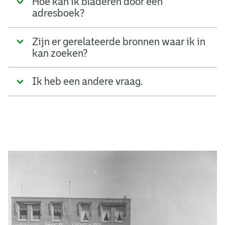
Hoe kan ik bladeren door een
adresboek?
Zijn er gerelateerde bronnen waar ik in
kan zoeken?
Ik heb een andere vraag.
A
d
g
e
r
e
e
n
s