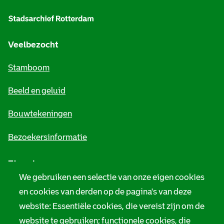
l
g
e
Veelbezocht
m
Stamboom
e
Beeld en geluid
n
e
Bouwtekeningen
i
Bezoekersinformatie
n
Zie ook
f
We gebruiken een selectie van onze eigen cookies
o
Tarieven
en cookies van derden op de pagina's van deze
r
website: Essentiële cookies, die vereist zijn om de
Privacy
m
website te gebruiken; functionele cookies, die