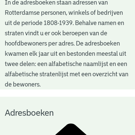
A
In de adresboeken staan adressen van
Rotterdamse personen, winkels of bedrijven
d
uit de periode 1808-1939. Behalve namen en
r
straten vindt u er ook beroepen van de
e
hoofdbewoners per adres. De adresboeken
s
kwamen elk jaar uit en bestonden meestal uit
b
twee delen: een alfabetische naamlijst en een
alfabetische stratenlijst met een overzicht van
o
de bewoners.
e
k
Adresboeken
e
n