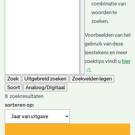
combinatie van
woorden te
zoeken.
Voorbeelden van het
gebruik van deze
leestekens en meer
zoektips vindt u
hier
(l
.
is
Zoek
Uitgebreid zoeken
Zoekvelden legen
e
Soort
Analoog/Digitaal
8
zoekresultaten
sorteren op: