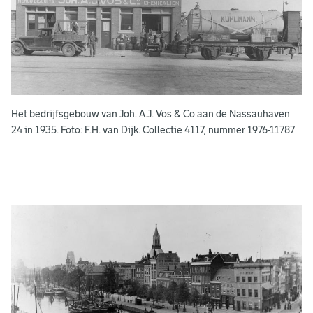
b
o
e
k
e
Het bedrijfsgebouw van Joh. A.J. Vos & Co aan de Nassauhaven
n
24 in 1935. Foto: F.H. van Dijk. Collectie 4117, nummer 1976-11787
g
e
e
n