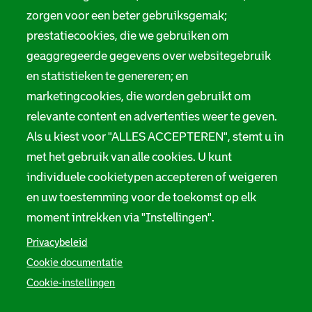
Digitale toegankelijkheid
zorgen voor een beter gebruiksgemak;
a
prestatiecookies, die we gebruiken om
t
Servicenormen
geaggregeerde gegevens over websitegebruik
i
Melding taalgebruik
en statistieken te genereren; en
e
marketingcookies, die worden gebruikt om
Suggesties en opmerkingen
relevante content en advertenties weer te geven.
Als u kiest voor "ALLES ACCEPTEREN", stemt u in
Stadsarchief Rotterdam
met het gebruik van alle cookies. U kunt
individuele cookietypen accepteren of weigeren
Hofdijk 651, 3032 CG Rotterdam
en uw toestemming voor de toekomst op elk
Postbus 71, 3000 AB Rotterdam
moment intrekken via "Instellingen".
TEL: 010 267 55 55
Privacybeleid
Cookie documentatie
F
I
Y
L
X
S
Cookie-instellingen
a
n
o
i
S
o
c
s
u
n
t
e
t
t
k
a