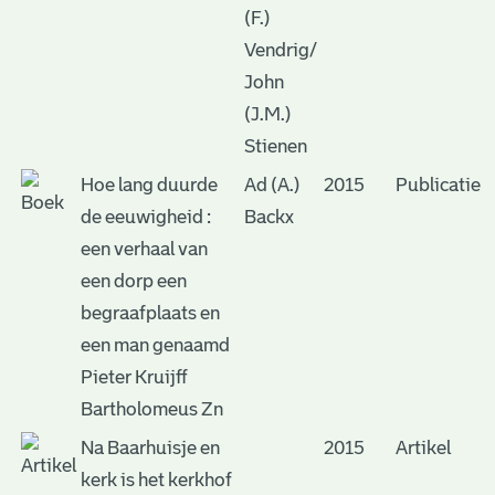
(F.)
Vendrig/
John
(J.M.)
Stienen
Hoe lang duurde
Ad (A.)
2015
Publicatie
de eeuwigheid :
Backx
een verhaal van
een dorp een
begraafplaats en
een man genaamd
Pieter Kruijff
Bartholomeus Zn
Na Baarhuisje en
2015
Artikel
kerk is het kerkhof