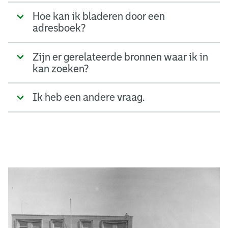
Hoe kan ik bladeren door een
adresboek?
Zijn er gerelateerde bronnen waar ik in
kan zoeken?
Ik heb een andere vraag.
A
d
g
e
r
e
e
n