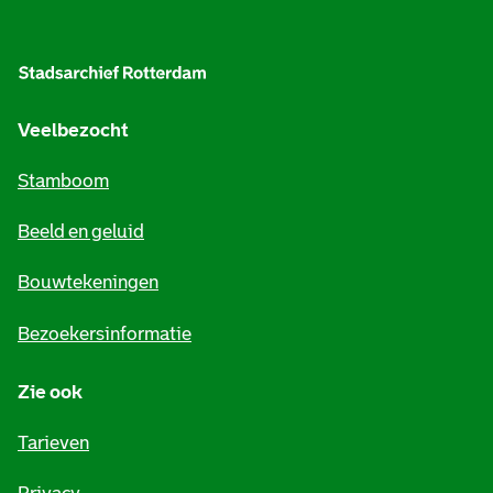
A
l
g
e
Veelbezocht
m
Stamboom
e
Beeld en geluid
n
e
Bouwtekeningen
i
Bezoekersinformatie
n
Zie ook
f
o
Tarieven
r