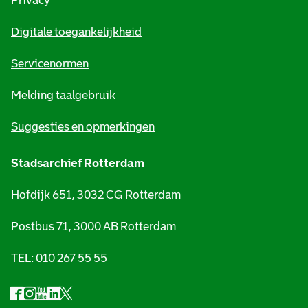
Privacy
m
Digitale toegankelijkheid
a
t
Servicenormen
i
Melding taalgebruik
e
Suggesties en opmerkingen
Stadsarchief Rotterdam
Hofdijk 651, 3032 CG Rotterdam
Postbus 71, 3000 AB Rotterdam
TEL: 010 267 55 55
F
I
Y
L
X
S
a
n
o
i
S