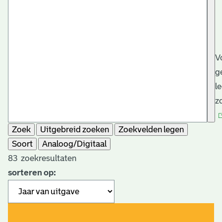
V
g
l
z
Zoek
Uitgebreid zoeken
Zoekvelden legen
Soort
Analoog/Digitaal
83
zoekresultaten
sorteren op: