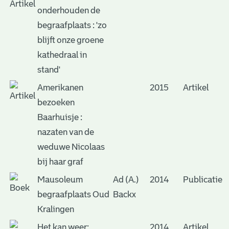
onderhouden de
begraafplaats : 'zo
blijft onze groene
kathedraal in
stand'
Amerikanen
2015
Artikel
bezoeken
Baarhuisje :
nazaten van de
weduwe Nicolaas
bij haar graf
Mausoleum
Ad (A.)
2014
Publicatie
begraafplaats Oud
Backx
Kralingen
Het kan weer:
2014
Artikel