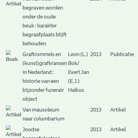
begraven worden
onder de oude
beuk : karakter
begraafplaats blijft
behouden
Graftrommels en
Leon (L.)
2013
Publicatie
(kunst)grafkransen
Bok/
in Nederland :
Evert Jan
historie van een
(E.J.)
bijzonder funerair
Halkus
object
Van mausoleum
2013
Artikel
naar columbarium
Joodse
2013
Artikel