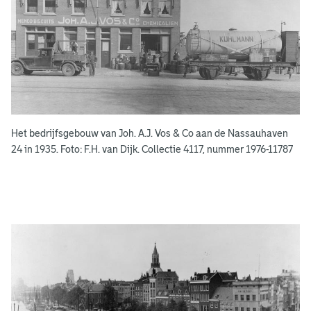
s
b
o
e
k
e
Het bedrijfsgebouw van Joh. A.J. Vos & Co aan de Nassauhaven
n
24 in 1935. Foto: F.H. van Dijk. Collectie 4117, nummer 1976-11787
g
e
e
n