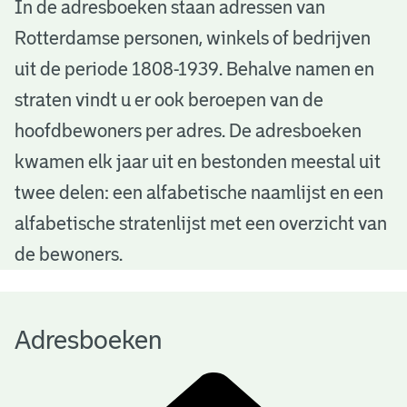
A
In de adresboeken staan adressen van
Rotterdamse personen, winkels of bedrijven
d
uit de periode 1808-1939. Behalve namen en
r
straten vindt u er ook beroepen van de
e
hoofdbewoners per adres. De adresboeken
s
kwamen elk jaar uit en bestonden meestal uit
b
twee delen: een alfabetische naamlijst en een
alfabetische stratenlijst met een overzicht van
o
de bewoners.
e
k
Adresboeken
e
n