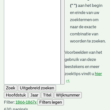
(" ")
aan het begin
en einde van uw
zoektermen om
naar de exacte
combinatie van
woorden te zoeken.
Voorbeelden van het
gebruik van deze
leestekens en meer
zoektips vindt u
hier
(link
.
is
Zoek
Uitgebreid zoeken
exte
Hoofdstuk
Jaar
Titel
Wijknummer
Filter:
1866-1867
x
Filters legen
630
pagina's