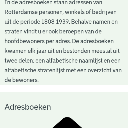
A
In de adresboeken staan adressen van
Rotterdamse personen, winkels of bedrijven
d
uit de periode 1808-1939. Behalve namen en
r
straten vindt u er ook beroepen van de
e
hoofdbewoners per adres. De adresboeken
s
kwamen elk jaar uit en bestonden meestal uit
b
twee delen: een alfabetische naamlijst en een
alfabetische stratenlijst met een overzicht van
o
de bewoners.
e
k
Adresboeken
e
n