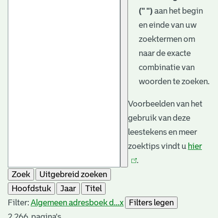
(" ")
aan het begin
en einde van uw
zoektermen om
naar de exacte
combinatie van
woorden te zoeken.
Voorbeelden van het
gebruik van deze
leestekens en meer
zoektips vindt u
hier
(link
.
is
Zoek
Uitgebreid zoeken
exte
Hoofdstuk
Jaar
Titel
Filter:
Algemeen adresboek d...
x
Filters legen
2.266
pagina's