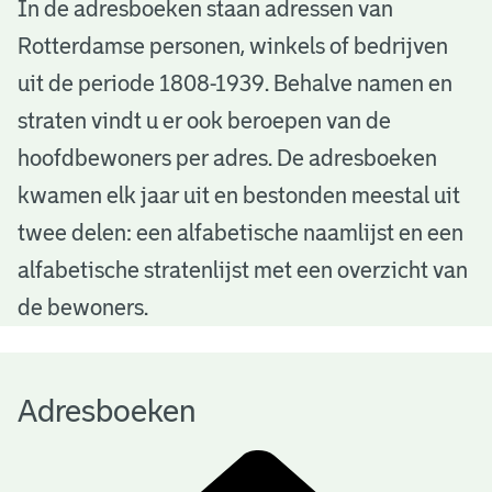
A
In de adresboeken staan adressen van
Rotterdamse personen, winkels of bedrijven
d
uit de periode 1808-1939. Behalve namen en
r
straten vindt u er ook beroepen van de
e
hoofdbewoners per adres. De adresboeken
s
kwamen elk jaar uit en bestonden meestal uit
b
twee delen: een alfabetische naamlijst en een
alfabetische stratenlijst met een overzicht van
o
de bewoners.
e
k
Adresboeken
e
n