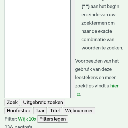
(" ")
aan het begin
en einde van uw
zoektermen om
naar de exacte
combinatie van
woorden te zoeken.
Voorbeelden van het
gebruik van deze
leestekens en meer
zoektips vindt u
hier
(link
.
is
Zoek
Uitgebreid zoeken
exte
Hoofdstuk
Jaar
Titel
Wijknummer
Filter:
Wijk 10
x
Filters legen
236
pagina's