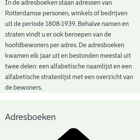
A
In de adresboeken staan adressen van
Rotterdamse personen, winkels of bedrijven
d
uit de periode 1808-1939. Behalve namen en
r
straten vindt u er ook beroepen van de
e
hoofdbewoners per adres. De adresboeken
s
kwamen elk jaar uit en bestonden meestal uit
b
twee delen: een alfabetische naamlijst en een
alfabetische stratenlijst met een overzicht van
o
de bewoners.
e
k
Adresboeken
e
n