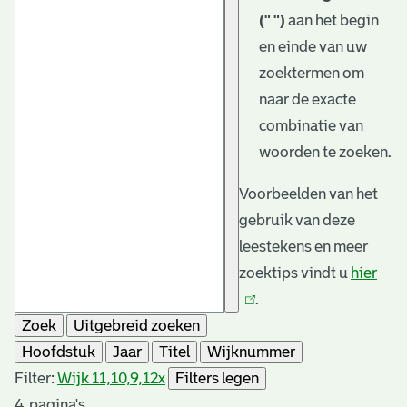
(" ")
aan het begin
en einde van uw
zoektermen om
naar de exacte
combinatie van
woorden te zoeken.
Voorbeelden van het
gebruik van deze
leestekens en meer
zoektips vindt u
hier
(link
.
is
Zoek
Uitgebreid zoeken
exte
Hoofdstuk
Jaar
Titel
Wijknummer
Filter:
Wijk 11,10,9,12
x
Filters legen
4
pagina's