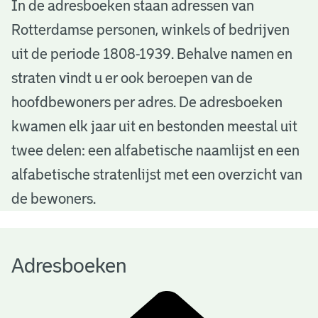
A
In de adresboeken staan adressen van
Rotterdamse personen, winkels of bedrijven
d
uit de periode 1808-1939. Behalve namen en
r
straten vindt u er ook beroepen van de
e
hoofdbewoners per adres. De adresboeken
s
kwamen elk jaar uit en bestonden meestal uit
b
twee delen: een alfabetische naamlijst en een
alfabetische stratenlijst met een overzicht van
o
de bewoners.
e
k
Adresboeken
e
n