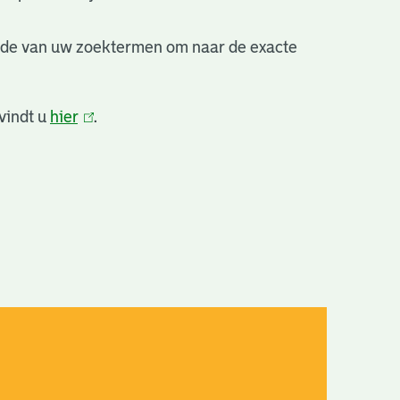
nde van uw zoektermen om naar de exacte
vindt u
hier
(link
.
is
extern)