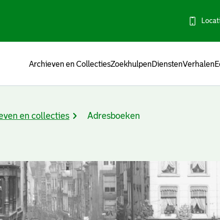
Locat
Menu
Archieven en Collecties
Zoekhulpen
Diensten
Verhalen
E
even en collecties
Adresboeken