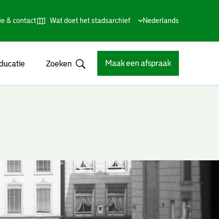
ie & contact
Wat doet het stadsarchief
Huidige
Nederlands
,
Talen
taal:
Kies
andere
taal
Maak een afspraak
ducatie
Zoeken
Open