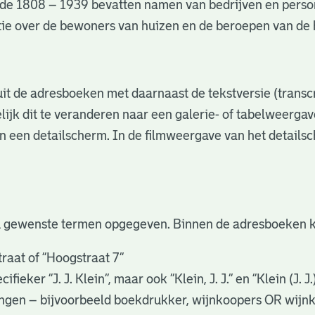
de 1808 – 1939 bevatten namen van bedrijven en perso
matie over de bewoners van huizen en de beroepen van d
s uit de adresboeken met daarnaast de tekstversie (trans
lijk dit te veranderen naar een galerie- of tabelweerga
in een detailscherm. In de filmweergave van het details
u gewenste termen opgegeven. Binnen de adresboeken k
raat of “Hoogstraat 7”
eker “J. J. Klein”, maar ook ”Klein, J. J.” en “Klein (J. J
gingen – bijvoorbeeld boekdrukker, wijnkoopers OR wijn