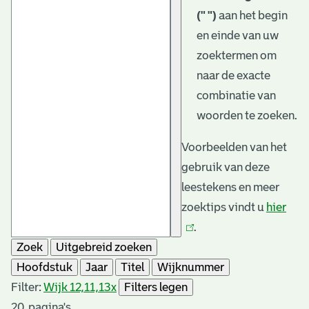
(" ")
aan het begin
en einde van uw
zoektermen om
naar de exacte
combinatie van
woorden te zoeken.
Voorbeelden van het
gebruik van deze
leestekens en meer
zoektips vindt u
hier
(link
.
is
Zoek
Uitgebreid zoeken
exte
Hoofdstuk
Jaar
Titel
Wijknummer
Filter:
Wijk 12,11,13
x
Filters legen
20
pagina's