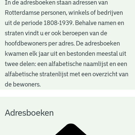
A
In de adresboeken staan adressen van
Rotterdamse personen, winkels of bedrijven
d
uit de periode 1808-1939. Behalve namen en
r
straten vindt u er ook beroepen van de
e
hoofdbewoners per adres. De adresboeken
s
kwamen elk jaar uit en bestonden meestal uit
b
twee delen: een alfabetische naamlijst en een
alfabetische stratenlijst met een overzicht van
o
de bewoners.
e
k
Adresboeken
e
n