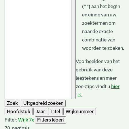
(" ")
aan het begin
en einde van uw
zoektermen om
naar de exacte
combinatie van
woorden te zoeken.
Voorbeelden van het
gebruik van deze
leestekens en meer
zoektips vindt u
hier
(link
.
is
Zoek
Uitgebreid zoeken
exte
Hoofdstuk
Jaar
Titel
Wijknummer
Filter:
Wijk 7
x
Filters legen
78
pagina's