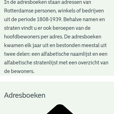
A
In de adresboeken staan adressen van
Rotterdamse personen, winkels of bedrijven
d
uit de periode 1808-1939. Behalve namen en
r
straten vindt u er ook beroepen van de
e
hoofdbewoners per adres. De adresboeken
s
kwamen elk jaar uit en bestonden meestal uit
b
twee delen: een alfabetische naamlijst en een
alfabetische stratenlijst met een overzicht van
o
de bewoners.
e
k
Adresboeken
e
n