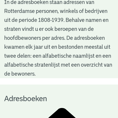
A
In de adresboeken staan adressen van
Rotterdamse personen, winkels of bedrijven
d
uit de periode 1808-1939. Behalve namen en
r
straten vindt u er ook beroepen van de
e
hoofdbewoners per adres. De adresboeken
s
kwamen elk jaar uit en bestonden meestal uit
b
twee delen: een alfabetische naamlijst en een
alfabetische stratenlijst met een overzicht van
o
de bewoners.
e
k
Adresboeken
e
n