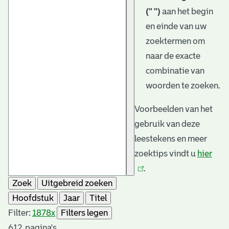
(" ")
aan het begin
en einde van uw
zoektermen om
naar de exacte
combinatie van
woorden te zoeken.
Voorbeelden van het
gebruik van deze
leestekens en meer
zoektips vindt u
hier
(link
.
is
Zoek
Uitgebreid zoeken
exte
Hoofdstuk
Jaar
Titel
Filter:
1878
x
Filters legen
612
pagina's