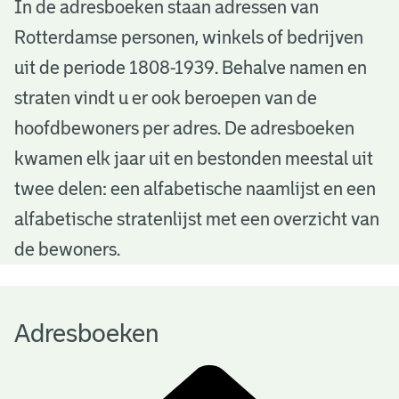
A
In de adresboeken staan adressen van
Rotterdamse personen, winkels of bedrijven
d
uit de periode 1808-1939. Behalve namen en
r
straten vindt u er ook beroepen van de
e
hoofdbewoners per adres. De adresboeken
s
kwamen elk jaar uit en bestonden meestal uit
b
twee delen: een alfabetische naamlijst en een
alfabetische stratenlijst met een overzicht van
o
de bewoners.
e
k
Adresboeken
e
n