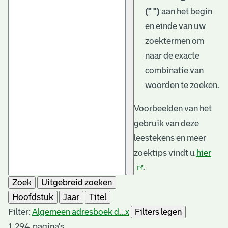
(" ")
aan het begin
en einde van uw
zoektermen om
naar de exacte
combinatie van
woorden te zoeken.
Voorbeelden van het
gebruik van deze
leestekens en meer
zoektips vindt u
hier
(link
.
is
Zoek
Uitgebreid zoeken
exte
Hoofdstuk
Jaar
Titel
Filter:
Algemeen adresboek d...
x
Filters legen
1.294
pagina's