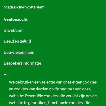
l
g
e
Veelbezocht
m
Stamboom
e
Beeld en geluid
n
e
Bouwtekeningen
i
Bezoekersinformatie
n
Zie ook
f
We gebruiken een selectie van onze eigen cookies
o
Tarieven
en cookies van derden op de pagina's van deze
r
website: Essentiële cookies, die vereist zijn om de
Privacy
m
website te gebruiken; functionele cookies, die