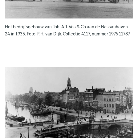
e
k
e
Het bedrijfsgebouw van Joh. A.J. Vos & Co aan de Nassauhaven
n
24 in 1935. Foto: F.H. van Dijk. Collectie 4117, nummer 1976-11787
g
e
e
n