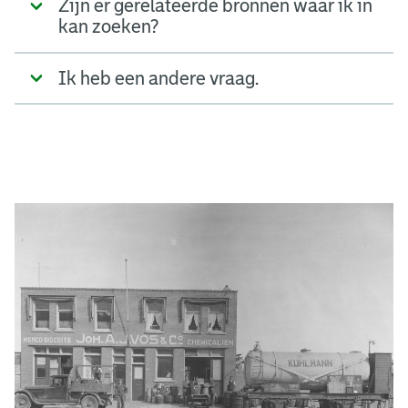
Zijn er gerelateerde bronnen waar ik in
kan zoeken?
Ik heb een andere vraag.
A
d
g
e
r
e
e
n
s
b
o