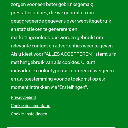
Digitale toegankelijkheid
zorgen voor een beter gebruiksgemak;
a
prestatiecookies, die we gebruiken om
t
Servicenormen
geaggregeerde gegevens over websitegebruik
i
en statistieken te genereren; en
Melding taalgebruik
e
marketingcookies, die worden gebruikt om
Suggesties en opmerkingen
relevante content en advertenties weer te geven.
Als u kiest voor "ALLES ACCEPTEREN", stemt u in
Stadsarchief Rotterdam
met het gebruik van alle cookies. U kunt
individuele cookietypen accepteren of weigeren
Hofdijk 651, 3032 CG Rotterdam
en uw toestemming voor de toekomst op elk
Postbus 71, 3000 AB Rotterdam
moment intrekken via "Instellingen".
TEL: 010 267 55 55
Privacybeleid
Cookie documentatie
F
I
Y
L
X
S
Cookie-instellingen
a
n
o
i
S
o
c
s
u
n
t
e
t
t
k
a
c