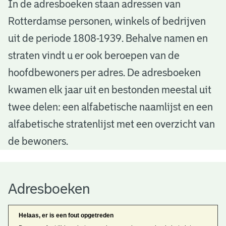
A
In de adresboeken staan adressen van
Rotterdamse personen, winkels of bedrijven
d
uit de periode 1808-1939. Behalve namen en
r
straten vindt u er ook beroepen van de
e
hoofdbewoners per adres. De adresboeken
s
kwamen elk jaar uit en bestonden meestal uit
b
twee delen: een alfabetische naamlijst en een
alfabetische stratenlijst met een overzicht van
o
de bewoners.
e
k
Adresboeken
e
n
Helaas, er is een fout opgetreden