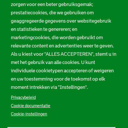
Digitale toegankelijkheid
zorgen voor een beter gebruiksgemak;
a
prestatiecookies, die we gebruiken om
t
Servicenormen
geaggregeerde gegevens over websitegebruik
i
en statistieken te genereren; en
Melding taalgebruik
e
marketingcookies, die worden gebruikt om
Suggesties en opmerkingen
relevante content en advertenties weer te geven.
Als u kiest voor "ALLES ACCEPTEREN", stemt u in
Stadsarchief Rotterdam
met het gebruik van alle cookies. U kunt
individuele cookietypen accepteren of weigeren
Hofdijk 651, 3032 CG Rotterdam
en uw toestemming voor de toekomst op elk
Postbus 71, 3000 AB Rotterdam
moment intrekken via "Instellingen".
TEL: 010 267 55 55
Privacybeleid
Cookie documentatie
F
I
Y
L
X
S
Cookie-instellingen
a
n
o
i
S
o
c
s
u
n
t
e
t
t
k
a
c