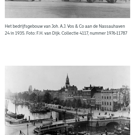
e
k
e
Het bedrijfsgebouw van Joh. A.J. Vos & Co aan de Nassauhaven
n
24 in 1935. Foto: F.H. van Dijk. Collectie 4117, nummer 1976-11787
g
e
e
n