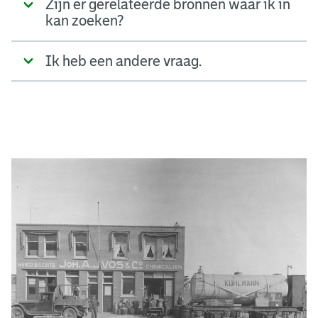
Zijn er gerelateerde bronnen waar ik in
kan zoeken?
Ik heb een andere vraag.
A
d
g
e
r
e
e
n
s
b
o