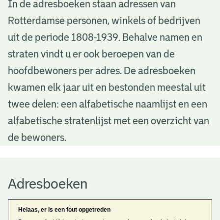
A
In de adresboeken staan adressen van
Rotterdamse personen, winkels of bedrijven
d
uit de periode 1808-1939. Behalve namen en
r
straten vindt u er ook beroepen van de
e
hoofdbewoners per adres. De adresboeken
s
kwamen elk jaar uit en bestonden meestal uit
b
twee delen: een alfabetische naamlijst en een
alfabetische stratenlijst met een overzicht van
o
de bewoners.
e
k
Adresboeken
e
n
Helaas, er is een fout opgetreden