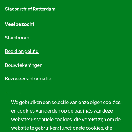
l
g
e
Veelbezocht
m
Stamboom
e
Beeld en geluid
n
e
Bouwtekeningen
i
Bezoekersinformatie
n
Zie ook
f
We gebruiken een selectie van onze eigen cookies
o
Tarieven
en cookies van derden op de pagina's van deze
r
website: Essentiële cookies, die vereist zijn om de
Privacy
m
website te gebruiken; functionele cookies, die