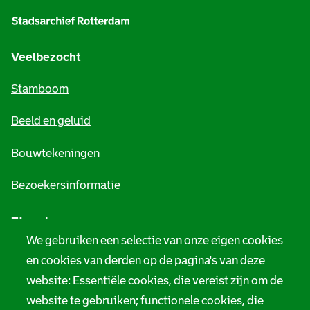
l
g
e
Veelbezocht
m
Stamboom
e
Beeld en geluid
n
e
Bouwtekeningen
i
Bezoekersinformatie
n
Zie ook
f
We gebruiken een selectie van onze eigen cookies
o
Tarieven
en cookies van derden op de pagina's van deze
r
website: Essentiële cookies, die vereist zijn om de
Privacy
m
website te gebruiken; functionele cookies, die