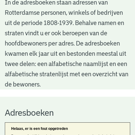
A
In de adresboeken staan adressen van
Rotterdamse personen, winkels of bedrijven
d
uit de periode 1808-1939. Behalve namen en
r
straten vindt u er ook beroepen van de
e
hoofdbewoners per adres. De adresboeken
s
kwamen elk jaar uit en bestonden meestal uit
b
twee delen: een alfabetische naamlijst en een
alfabetische stratenlijst met een overzicht van
o
de bewoners.
e
k
Adresboeken
e
n
Helaas, er is een fout opgetreden