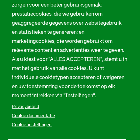
Digitale toegankelijkheid
zorgen voor een beter gebruiksgemak;
a
prestatiecookies, die we gebruiken om
t
Servicenormen
geaggregeerde gegevens over websitegebruik
i
en statistieken te genereren; en
Melding taalgebruik
e
marketingcookies, die worden gebruikt om
Suggesties en opmerkingen
relevante content en advertenties weer te geven.
Als u kiest voor "ALLES ACCEPTEREN", stemt u in
Stadsarchief Rotterdam
met het gebruik van alle cookies. U kunt
individuele cookietypen accepteren of weigeren
Hofdijk 651, 3032 CG Rotterdam
en uw toestemming voor de toekomst op elk
Postbus 71, 3000 AB Rotterdam
moment intrekken via "Instellingen".
TEL: 010 267 55 55
Privacybeleid
Cookie documentatie
F
I
Y
L
X
S
Cookie-instellingen
a
n
o
i
S
o
c
s
u
n
t
e
t
t
k
a
c