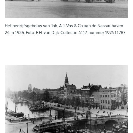
e
k
e
Het bedrijfsgebouw van Joh. A.J. Vos & Co aan de Nassauhaven
n
24 in 1935. Foto: F.H. van Dijk. Collectie 4117, nummer 1976-11787
g
e
e
n