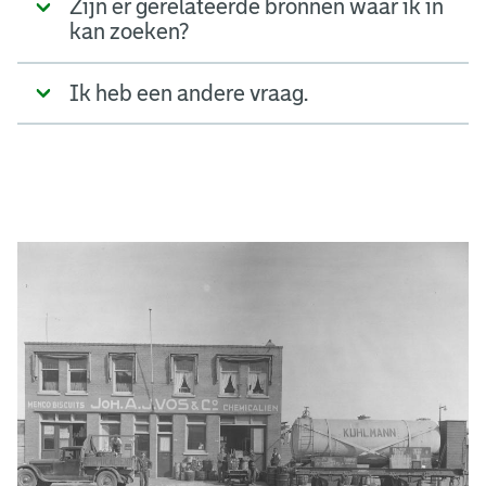
Zijn er gerelateerde bronnen waar ik in
kan zoeken?
Ik heb een andere vraag.
A
d
g
e
r
e
e
n
s
b
o