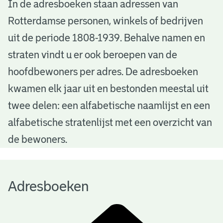
A
In de adresboeken staan adressen van
Rotterdamse personen, winkels of bedrijven
d
uit de periode 1808-1939. Behalve namen en
r
straten vindt u er ook beroepen van de
e
hoofdbewoners per adres. De adresboeken
s
kwamen elk jaar uit en bestonden meestal uit
b
twee delen: een alfabetische naamlijst en een
alfabetische stratenlijst met een overzicht van
o
de bewoners.
e
k
Adresboeken
e
n