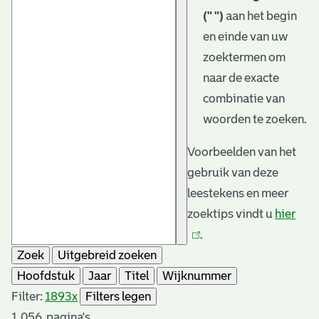
(" ")
aan het begin
en einde van uw
zoektermen om
naar de exacte
combinatie van
woorden te zoeken.
Voorbeelden van het
gebruik van deze
leestekens en meer
zoektips vindt u
hier
(link
.
is
Zoek
Uitgebreid zoeken
exte
Hoofdstuk
Jaar
Titel
Wijknummer
Filter:
1893
x
Filters legen
1.056
pagina's