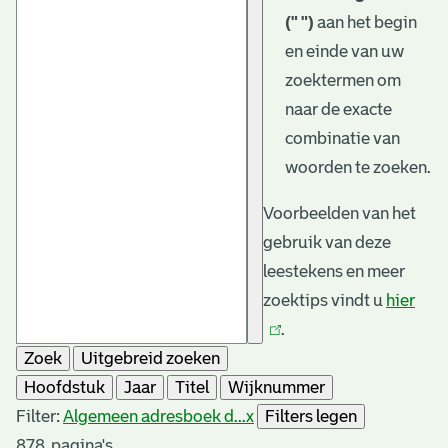
(" ")
aan het begin
en einde van uw
zoektermen om
naar de exacte
combinatie van
woorden te zoeken.
Voorbeelden van het
gebruik van deze
leestekens en meer
zoektips vindt u
hier
(link
.
is
Zoek
Uitgebreid zoeken
exte
Hoofdstuk
Jaar
Titel
Wijknummer
Filter:
Algemeen adresboek d...
x
Filters legen
878
pagina's