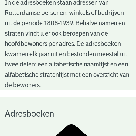
A
In de adresboeken staan adressen van
Rotterdamse personen, winkels of bedrijven
d
uit de periode 1808-1939. Behalve namen en
r
straten vindt u er ook beroepen van de
e
hoofdbewoners per adres. De adresboeken
s
kwamen elk jaar uit en bestonden meestal uit
b
twee delen: een alfabetische naamlijst en een
alfabetische stratenlijst met een overzicht van
o
de bewoners.
e
k
Adresboeken
e
n