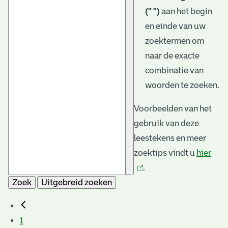
(" ")
aan het begin
en einde van uw
zoektermen om
naar de exacte
combinatie van
woorden te zoeken.
Voorbeelden van het
gebruik van deze
leestekens en meer
zoektips vindt u
hier
(link
.
is
Zoek
Uitgebreid zoeken
exte
1