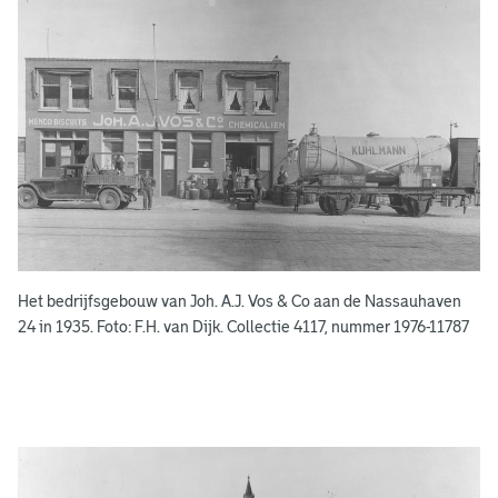
e
r
e
e
n
s
b
o
e
k
e
Het bedrijfsgebouw van Joh. A.J. Vos & Co aan de Nassauhaven
n
24 in 1935. Foto: F.H. van Dijk. Collectie 4117, nummer 1976-11787
g
e