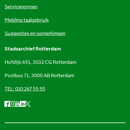
t
Servicenormen
i
Melding taalgebruik
e
Suggesties en opmerkingen
Stadsarchief Rotterdam
Hofdijk 651, 3032 CG Rotterdam
Postbus 71, 3000 AB Rotterdam
TEL: 010 267 55 55
F
I
Y
L
X
S
a
n
o
i
S
o
c
s
u
n
t
e
t
t
k
a
c
b
a
u
e
d
i
o
g
b
d
s