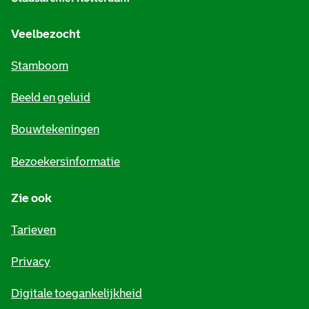
g
e
Veelbezocht
m
Stamboom
e
Beeld en geluid
n
e
Bouwtekeningen
i
Bezoekersinformatie
n
Zie ook
f
o
Tarieven
r
Privacy
m
Digitale toegankelijkheid
a