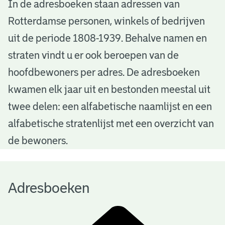
A
In de adresboeken staan adressen van
Rotterdamse personen, winkels of bedrijven
d
uit de periode 1808-1939. Behalve namen en
r
straten vindt u er ook beroepen van de
e
hoofdbewoners per adres. De adresboeken
s
kwamen elk jaar uit en bestonden meestal uit
b
twee delen: een alfabetische naamlijst en een
alfabetische stratenlijst met een overzicht van
o
de bewoners.
e
k
Adresboeken
e
n