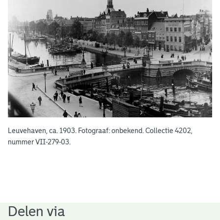
e
n
Leuvehaven, ca. 1903. Fotograaf: onbekend. Collectie 4202,
nummer VII-279-03.
Delen via