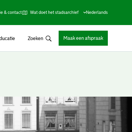
ie & contact
Wat doet het stadsarchief
Huidige
Nederlands
,
Talen
taal:
Kies
andere
taal
Maak een afspraak
ducatie
Zoeken
Open