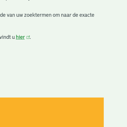
nde van uw zoektermen om naar de exacte
vindt u
hier
(link
.
is
extern)