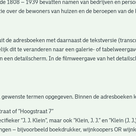
de 1808 – 1939 bevatten namen van bedrijven en perso
matie over de bewoners van huizen en de beroepen van d
s uit de adresboeken met daarnaast de tekstversie (trans
lijk dit te veranderen naar een galerie- of tabelweerga
in een detailscherm. In de filmweergave van het details
u gewenste termen opgegeven. Binnen de adresboeken k
raat of “Hoogstraat 7”
eker “J. J. Klein”, maar ook ”Klein, J. J.” en “Klein (J. J
gingen – bijvoorbeeld boekdrukker, wijnkoopers OR wijn