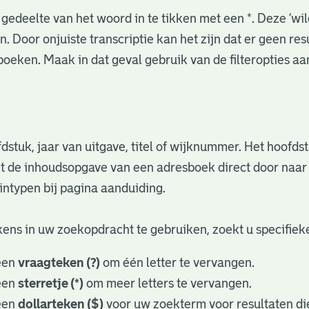
gedeelte van het woord in te tikken met een *. Deze ‘wi
. Door onjuiste transcriptie kan het zijn dat er geen re
oeken. Maak in dat geval gebruik van de filteropties a
fdstuk, jaar van uitgave, titel of wijknummer. Het hoofd
nuit de inhoudsopgave van een adresboek direct door naa
ntypen bij pagina aanduiding.
ens in uw zoekopdracht te gebruiken, zoekt u specifieker
een
vraagteken (?)
om één letter te vervangen.
een
sterretje (*)
om meer letters te vervangen.
een
dollarteken ($)
voor uw zoekterm voor resultaten die