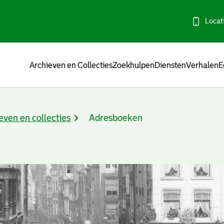
Locat
Menu
Archieven en Collecties
Zoekhulpen
Diensten
Verhalen
E
even en collecties
Adresboeken