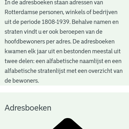
A
In de adresboeken staan adressen van
Rotterdamse personen, winkels of bedrijven
d
uit de periode 1808-1939. Behalve namen en
r
straten vindt u er ook beroepen van de
e
hoofdbewoners per adres. De adresboeken
s
kwamen elk jaar uit en bestonden meestal uit
b
twee delen: een alfabetische naamlijst en een
alfabetische stratenlijst met een overzicht van
o
de bewoners.
e
k
Adresboeken
e
n