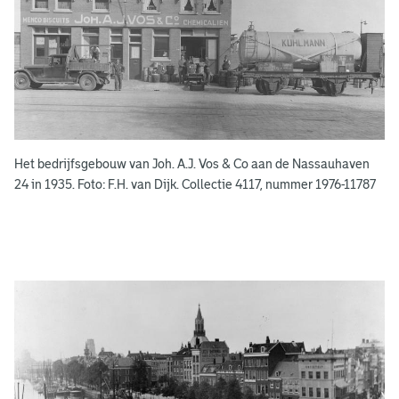
b
o
e
k
e
Het bedrijfsgebouw van Joh. A.J. Vos & Co aan de Nassauhaven
n
24 in 1935. Foto: F.H. van Dijk. Collectie 4117, nummer 1976-11787
g
e
e
n