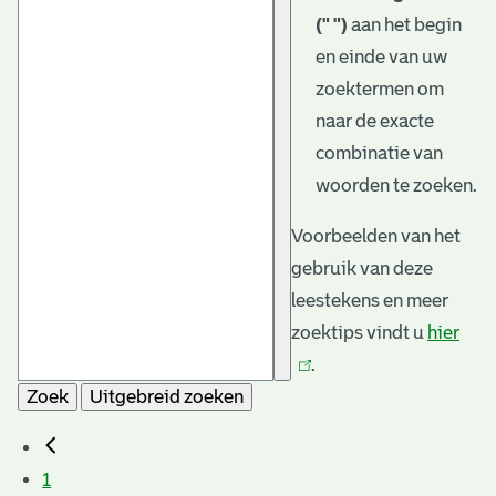
(" ")
aan het begin
en einde van uw
zoektermen om
naar de exacte
combinatie van
woorden te zoeken.
Voorbeelden van het
gebruik van deze
leestekens en meer
zoektips vindt u
hier
(link
.
is
Zoek
Uitgebreid zoeken
exte
1