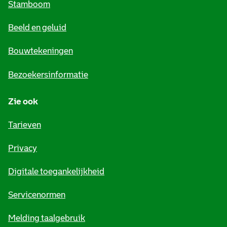
Stamboom
e
Beeld en geluid
n
e
Bouwtekeningen
i
Bezoekersinformatie
n
Zie ook
f
o
Tarieven
r
Privacy
m
Digitale toegankelijkheid
a
t
Servicenormen
i
Melding taalgebruik