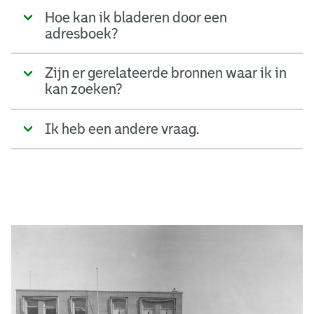
Hoe kan ik bladeren door een
adresboek?
Zijn er gerelateerde bronnen waar ik in
kan zoeken?
Ik heb een andere vraag.
A
d
g
e
r
e
e
n
s