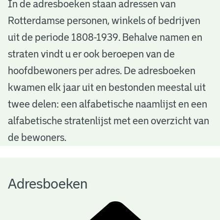
A
In de adresboeken staan adressen van
Rotterdamse personen, winkels of bedrijven
d
uit de periode 1808-1939. Behalve namen en
r
straten vindt u er ook beroepen van de
e
hoofdbewoners per adres. De adresboeken
s
kwamen elk jaar uit en bestonden meestal uit
b
twee delen: een alfabetische naamlijst en een
alfabetische stratenlijst met een overzicht van
o
de bewoners.
e
k
Adresboeken
e
n