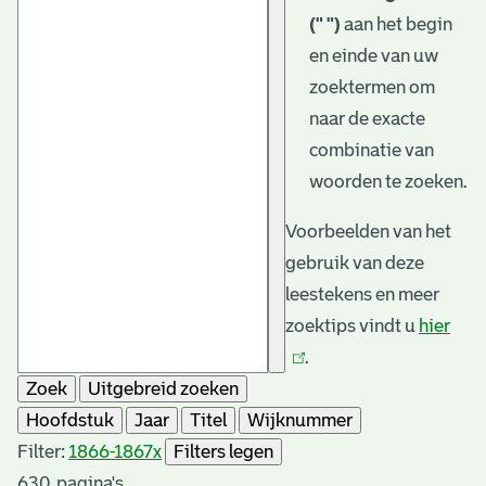
(" ")
aan het begin
en einde van uw
zoektermen om
naar de exacte
combinatie van
woorden te zoeken.
Voorbeelden van het
gebruik van deze
leestekens en meer
zoektips vindt u
hier
(link
.
is
Zoek
Uitgebreid zoeken
exte
Hoofdstuk
Jaar
Titel
Wijknummer
Filter:
1866-1867
x
Filters legen
630
pagina's