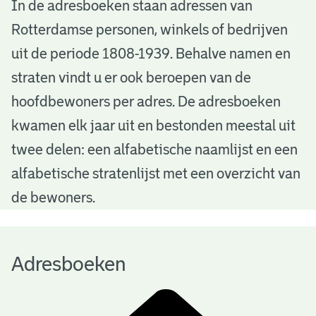
A
In de adresboeken staan adressen van
Rotterdamse personen, winkels of bedrijven
d
uit de periode 1808-1939. Behalve namen en
r
straten vindt u er ook beroepen van de
e
hoofdbewoners per adres. De adresboeken
s
kwamen elk jaar uit en bestonden meestal uit
b
twee delen: een alfabetische naamlijst en een
alfabetische stratenlijst met een overzicht van
o
de bewoners.
e
k
Adresboeken
e
n