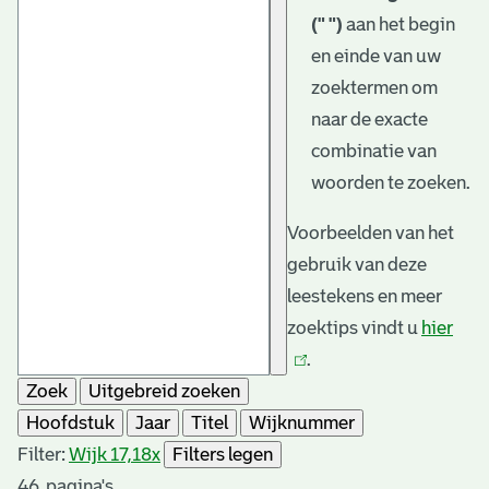
(" ")
aan het begin
en einde van uw
zoektermen om
naar de exacte
combinatie van
woorden te zoeken.
Voorbeelden van het
gebruik van deze
leestekens en meer
zoektips vindt u
hier
(link
.
is
Zoek
Uitgebreid zoeken
exte
Hoofdstuk
Jaar
Titel
Wijknummer
Filter:
Wijk 17,18
x
Filters legen
46
pagina's