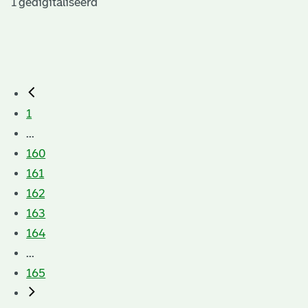
1 gedigitaliseerd
1
...
160
161
162
163
164
...
165