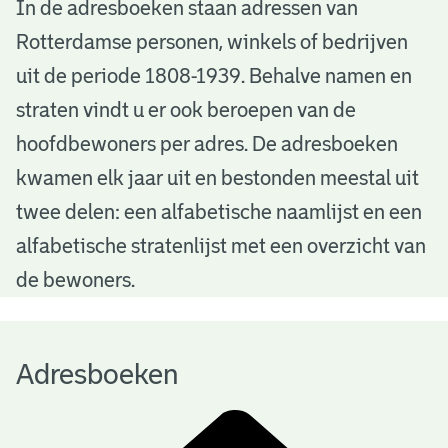
A
In de adresboeken staan adressen van
Rotterdamse personen, winkels of bedrijven
d
uit de periode 1808-1939. Behalve namen en
r
straten vindt u er ook beroepen van de
e
hoofdbewoners per adres. De adresboeken
s
kwamen elk jaar uit en bestonden meestal uit
b
twee delen: een alfabetische naamlijst en een
alfabetische stratenlijst met een overzicht van
o
de bewoners.
e
k
Adresboeken
e
n