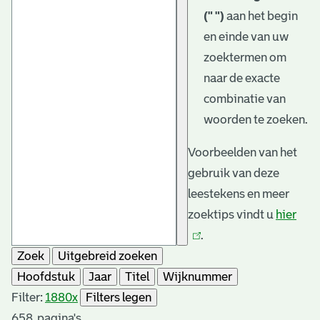
(" ")
aan het begin
en einde van uw
zoektermen om
naar de exacte
combinatie van
woorden te zoeken.
Voorbeelden van het
gebruik van deze
leestekens en meer
zoektips vindt u
hier
(link
.
is
Zoek
Uitgebreid zoeken
exte
Hoofdstuk
Jaar
Titel
Wijknummer
Filter:
1880
x
Filters legen
658
pagina's