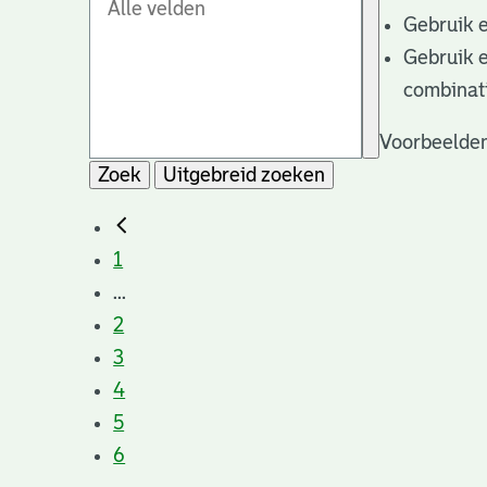
Gebruik 
Gebruik 
combinat
Voorbeelden
Zoek
Uitgebreid zoeken
1
...
2
3
4
5
6