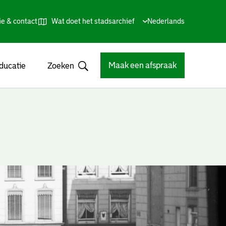
ie & contact
Wat doet het stadsarchief
Huidige
Nederlands
,
Talen
taal:
Kies
andere
taal
Maak een afspraak
ducatie
Zoeken
Open