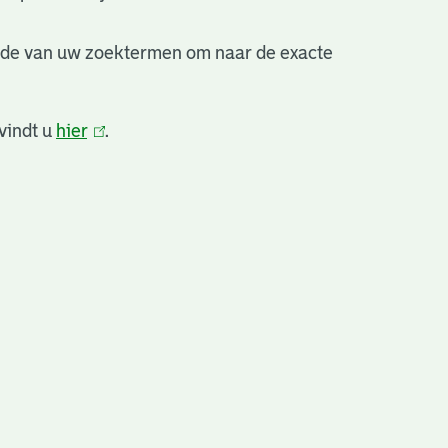
nde van uw zoektermen om naar de exacte
vindt u
hier
(link
.
is
extern)