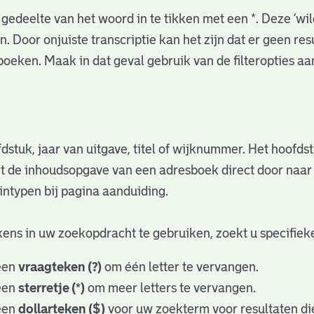
gedeelte van het woord in te tikken met een *. Deze ‘wi
. Door onjuiste transcriptie kan het zijn dat er geen re
oeken. Maak in dat geval gebruik van de filteropties a
fdstuk, jaar van uitgave, titel of wijknummer. Het hoofd
nuit de inhoudsopgave van een adresboek direct door naa
ntypen bij pagina aanduiding.
ens in uw zoekopdracht te gebruiken, zoekt u specifieker
een
vraagteken (?)
om één letter te vervangen.
een
sterretje (*)
om meer letters te vervangen.
een
dollarteken ($)
voor uw zoekterm voor resultaten die