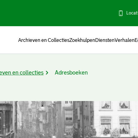
Locat
Menu
Archieven en Collecties
Zoekhulpen
Diensten
Verhalen
E
even en collecties
Adresboeken