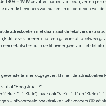
de 1808 – 1939 bevatten namen van bedrijven en perso
matie over de bewoners van huizen en de beroepen van d
s uit de adresboeken met daarnaast de tekstversie (trans
lijk dit te veranderen naar een galerie- of tabelweerga
in een detailscherm. In de filmweergave van het details
u gewenste termen opgegeven. Binnen de adresboeken k
raat of “Hoogstraat 7”
eker “J. J. Klein”, maar ook ”Klein, J. J.” en “Klein (J. J
gingen – bijvoorbeeld boekdrukker, wijnkoopers OR wijn