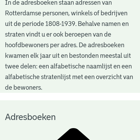
A
In de adresboeken staan adressen van
Rotterdamse personen, winkels of bedrijven
d
uit de periode 1808-1939. Behalve namen en
r
straten vindt u er ook beroepen van de
e
hoofdbewoners per adres. De adresboeken
s
kwamen elk jaar uit en bestonden meestal uit
b
twee delen: een alfabetische naamlijst en een
alfabetische stratenlijst met een overzicht van
o
de bewoners.
e
k
Adresboeken
e
n