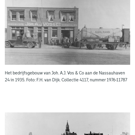
e
n
s
b
o
e
k
e
Het bedrijfsgebouw van Joh. A.J. Vos & Co aan de Nassauhaven
n
24 in 1935. Foto: F.H. van Dijk. Collectie 4117, nummer 1976-11787
g
e
e