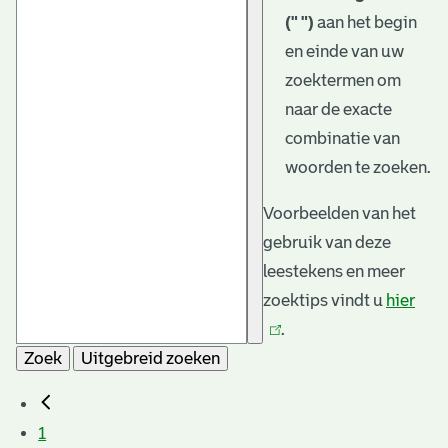
(" ")
aan het begin
en einde van uw
zoektermen om
naar de exacte
combinatie van
woorden te zoeken.
Voorbeelden van het
gebruik van deze
leestekens en meer
zoektips vindt u
hier
(link
.
is
Zoek
Uitgebreid zoeken
exte
1