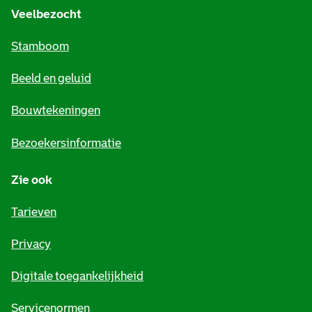
e
Veelbezocht
m
Stamboom
e
Beeld en geluid
n
e
Bouwtekeningen
i
Bezoekersinformatie
n
Zie ook
f
o
Tarieven
r
Privacy
m
Digitale toegankelijkheid
a
t
Servicenormen