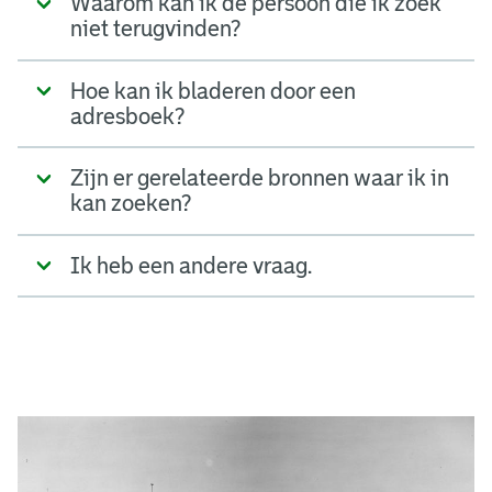
Waarom kan ik de persoon die ik zoek
niet terugvinden?
Hoe kan ik bladeren door een
adresboek?
Zijn er gerelateerde bronnen waar ik in
kan zoeken?
Ik heb een andere vraag.
A
d
g
e
r
e