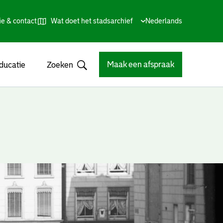
ie & contact
Wat doet het stadsarchief
Huidige
Nederlands
,
Talen
taal:
Kies
andere
taal
Maak een afspraak
ducatie
Zoeken
Open