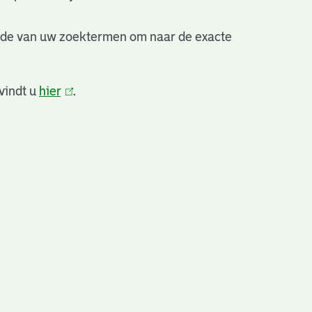
nde van uw zoektermen om naar de exacte
vindt u
hier
(link
.
is
extern)