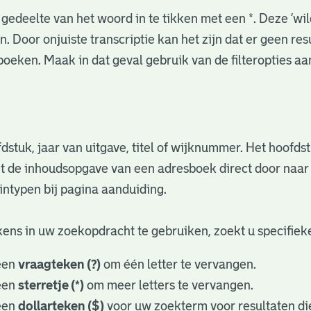
gedeelte van het woord in te tikken met een *. Deze ‘wi
. Door onjuiste transcriptie kan het zijn dat er geen re
oeken. Maak in dat geval gebruik van de filteropties a
fdstuk, jaar van uitgave, titel of wijknummer. Het hoofd
nuit de inhoudsopgave van een adresboek direct door naa
ntypen bij pagina aanduiding.
ens in uw zoekopdracht te gebruiken, zoekt u specifieker
een
vraagteken (?)
om één letter te vervangen.
een
sterretje (*)
om meer letters te vervangen.
een
dollarteken ($)
voor uw zoekterm voor resultaten die