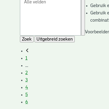
Gebruik 
Gebruik 
combinat
Voorbeelden
Zoek
Uitgebreid zoeken
1
...
2
3
4
5
6