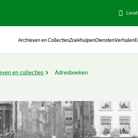
Locat
Menu
Archieven en Collecties
Zoekhulpen
Diensten
Verhalen
E
even en collecties
Adresboeken