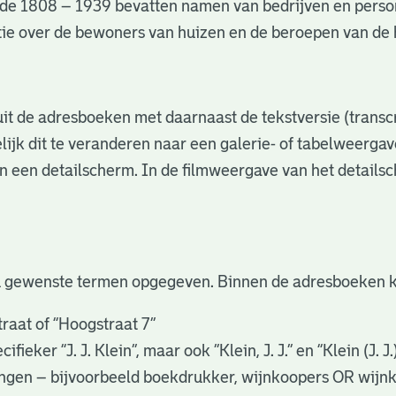
de 1808 – 1939 bevatten namen van bedrijven en perso
matie over de bewoners van huizen en de beroepen van d
s uit de adresboeken met daarnaast de tekstversie (trans
lijk dit te veranderen naar een galerie- of tabelweerga
in een detailscherm. In de filmweergave van het details
u gewenste termen opgegeven. Binnen de adresboeken k
raat of “Hoogstraat 7”
eker “J. J. Klein”, maar ook ”Klein, J. J.” en “Klein (J. J
gingen – bijvoorbeeld boekdrukker, wijnkoopers OR wijn