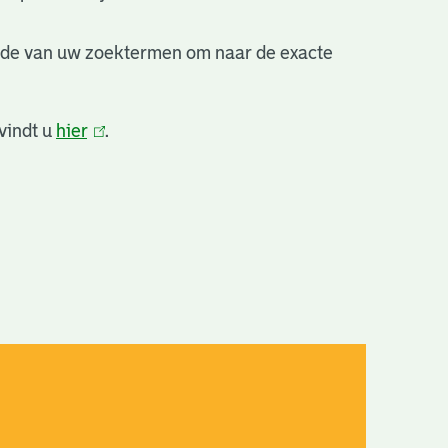
nde van uw zoektermen om naar de exacte
vindt u
hier
(link
.
is
extern)