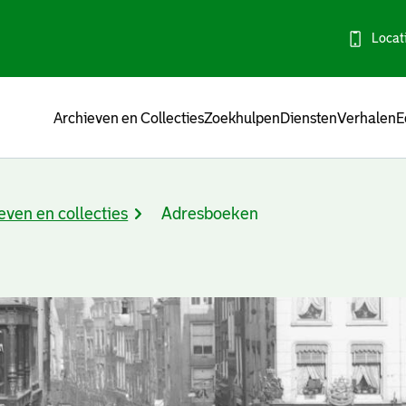
Locat
Menu
Archieven en Collecties
Zoekhulpen
Diensten
Verhalen
E
even en collecties
Adresboeken