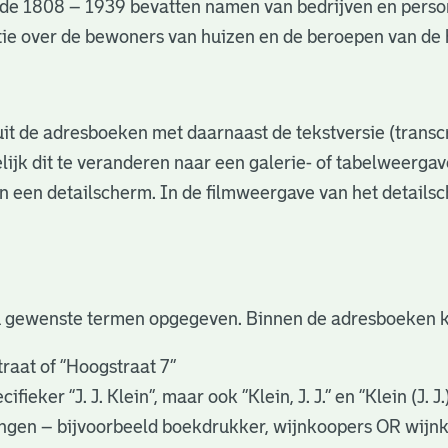
de 1808 – 1939 bevatten namen van bedrijven en perso
matie over de bewoners van huizen en de beroepen van d
s uit de adresboeken met daarnaast de tekstversie (trans
lijk dit te veranderen naar een galerie- of tabelweerga
in een detailscherm. In de filmweergave van het details
u gewenste termen opgegeven. Binnen de adresboeken k
raat of “Hoogstraat 7”
eker “J. J. Klein”, maar ook ”Klein, J. J.” en “Klein (J. J
gingen – bijvoorbeeld boekdrukker, wijnkoopers OR wijn