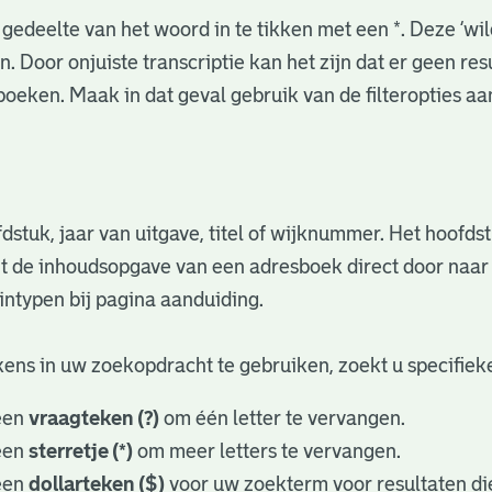
gedeelte van het woord in te tikken met een *. Deze ‘wi
. Door onjuiste transcriptie kan het zijn dat er geen re
oeken. Maak in dat geval gebruik van de filteropties a
fdstuk, jaar van uitgave, titel of wijknummer. Het hoofd
nuit de inhoudsopgave van een adresboek direct door naa
ntypen bij pagina aanduiding.
ens in uw zoekopdracht te gebruiken, zoekt u specifieker
een
vraagteken (?)
om één letter te vervangen.
een
sterretje (*)
om meer letters te vervangen.
een
dollarteken ($)
voor uw zoekterm voor resultaten die