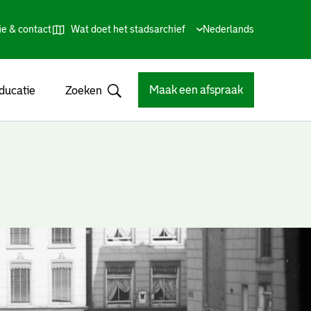
ie & contact
Wat doet het stadsarchief
Huidige
Nederlands
,
Talen
taal:
Kies
andere
taal
Maak een afspraak
ducatie
Zoeken
Open