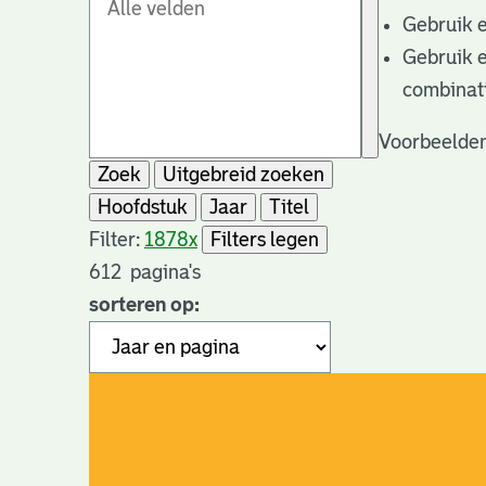
Gebruik 
Gebruik 
combinat
Voorbeelden
Zoek
Uitgebreid zoeken
Hoofdstuk
Jaar
Titel
Filter:
1878
x
Filters legen
612
pagina's
sorteren op: