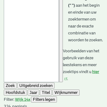
(" ")
aan het begin
en einde van uw
zoektermen om
naar de exacte
combinatie van
woorden te zoeken.
Voorbeelden van het
gebruik van deze
leestekens en meer
zoektips vindt u
hier
(link
.
is
Zoek
Uitgebreid zoeken
exte
Hoofdstuk
Jaar
Titel
Wijknummer
Filter:
Wijk 14
x
Filters legen
324
pagina's