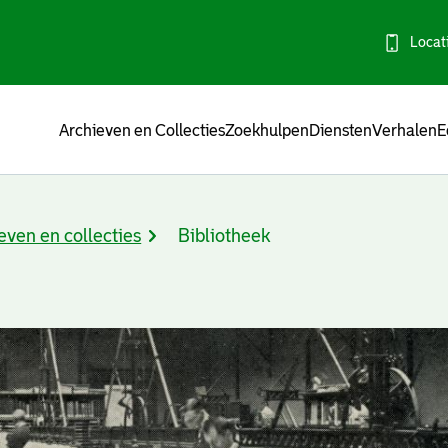
Locat
Menu
Archieven en Collecties
Zoekhulpen
Diensten
Verhalen
E
even en collecties
Bibliotheek