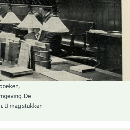
 boeken,
 omgeving. De
en. U mag stukken