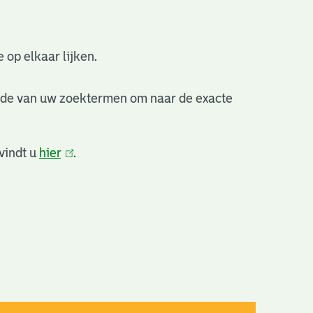
 op elkaar lijken.
nde van uw zoektermen om naar de exacte
vindt u
hier
(link
.
is
extern)