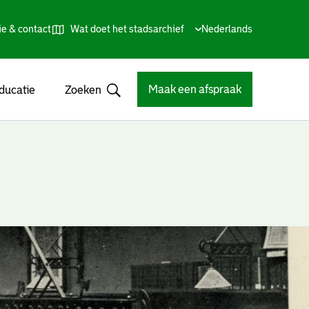
ie & contact
Wat doet het stadsarchief
Huidige
Nederlands
,
Talen
taal:
Kies
andere
taal
Maak een afspraak
ducatie
Zoeken
Open