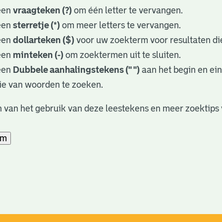
een
vraagteken (?)
om één letter te vervangen.
een
sterretje (*)
om meer letters te vervangen.
een
dollarteken ($)
voor uw zoekterm voor resultaten die
een
minteken (-)
om zoektermen uit te sluiten.
een
Dubbele aanhalingstekens (" ")
aan het begin en ei
ie van woorden te zoeken.
 van het gebruik van deze leestekens en meer zoektips 
am