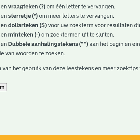
een
vraagteken (?)
om één letter te vervangen.
een
sterretje (*)
om meer letters te vervangen.
een
dollarteken ($)
voor uw zoekterm voor resultaten die
een
minteken (-)
om zoektermen uit te sluiten.
een
Dubbele aanhalingstekens (" ")
aan het begin en ei
ie van woorden te zoeken.
 van het gebruik van deze leestekens en meer zoektips 
am