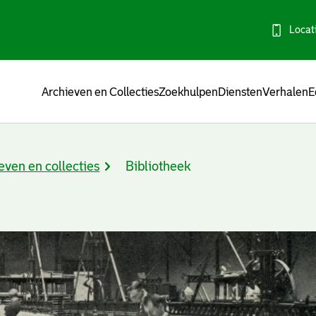
Locat
Menu
Archieven en Collecties
Zoekhulpen
Diensten
Verhalen
E
even en collecties
Bibliotheek