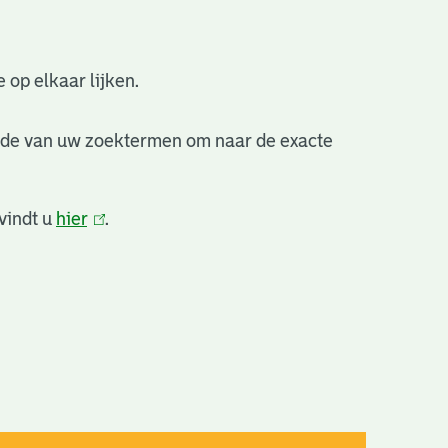
 op elkaar lijken.
nde van uw zoektermen om naar de exacte
vindt u
hier
(link
.
is
extern)