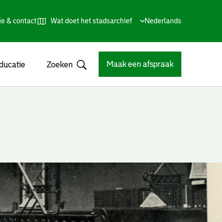
ie & contact
Wat doet het stadsarchief
Huidige
Nederlands
,
Talen
taal:
Kies
andere
taal
Maak een afspraak
ducatie
Zoeken
Open