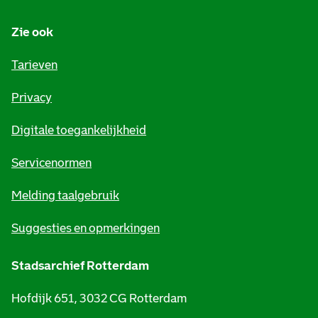
n
Zie ook
f
o
Tarieven
r
Privacy
m
Digitale toegankelijkheid
a
t
Servicenormen
i
Melding taalgebruik
e
Suggesties en opmerkingen
Stadsarchief Rotterdam
Hofdijk 651, 3032 CG Rotterdam