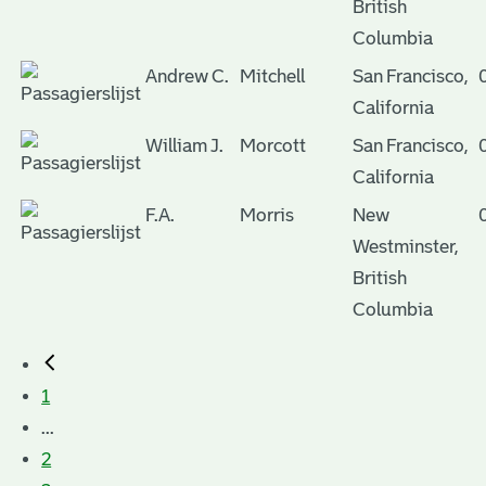
British
Columbia
Andrew C.
Mitchell
San Francisco,
California
William J.
Morcott
San Francisco,
California
F.A.
Morris
New
Westminster,
British
Columbia
1
...
2