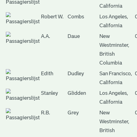
California
Robert W.
Combs
Los Angeles,
California
A.A.
Daue
New
Westminster,
British
Columbia
Edith
Dudley
San Francisco,
California
Stanley
Glidden
Los Angeles,
California
R.B.
Grey
New
Westminster,
British