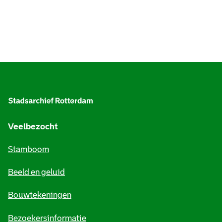
A
l
g
e
Veelbezocht
m
Stamboom
e
Beeld en geluid
n
e
Bouwtekeningen
i
Bezoekersinformatie