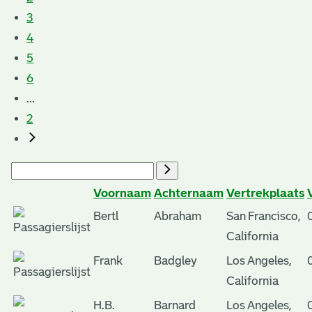
3
4
5
6
...
2
Voornaam
Achternaam
Vertrekplaats
Bertl
Abraham
San Francisco,
California
Frank
Badgley
Los Angeles,
California
H.B.
Barnard
Los Angeles,