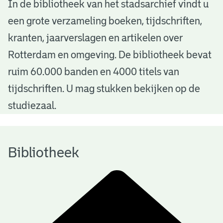
B
In de bibliotheek van het stadsarchief vindt u
een grote verzameling boeken, tijdschriften,
i
kranten, jaarverslagen en artikelen over
b
Rotterdam en omgeving. De bibliotheek bevat
l
ruim 60.000 banden en 4000 titels van
i
tijdschriften. U mag stukken bekijken op de
o
studiezaal.
t
h
Bibliotheek
e
e
k