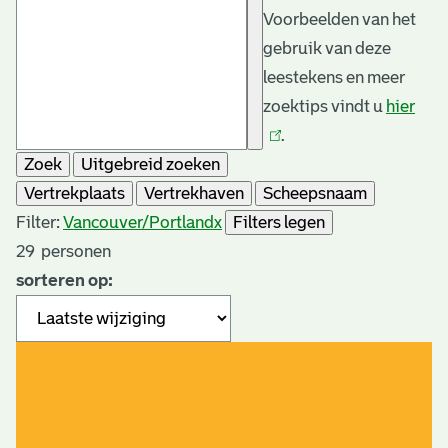
Voorbeelden van het
gebruik van deze
leestekens en meer
zoektips vindt u
hier
(link
.
is
Zoek
Uitgebreid zoeken
exte
Vertrekplaats
Vertrekhaven
Scheepsnaam
Filter:
Vancouver/Portland
x
Filters legen
29
personen
sorteren op: