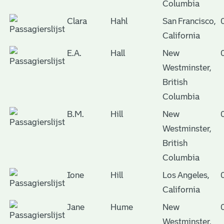
Columbia
Clara
Hahl
San Francisco,
California
E.A.
Hall
New
Westminster,
British
Columbia
B.M.
Hill
New
Westminster,
British
Columbia
Ione
Hill
Los Angeles,
California
Jane
Hume
New
Westminster,