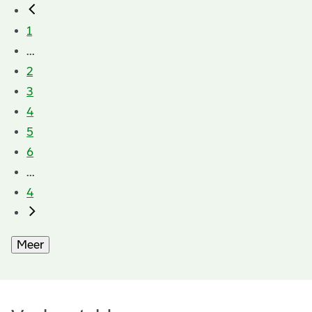
1
...
2
3
4
5
6
...
4
Meer