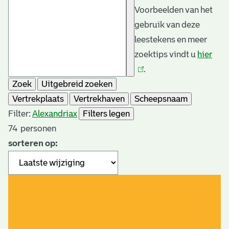
Voorbeelden van het
gebruik van deze
leestekens en meer
zoektips vindt u
hier
(link
.
is
Zoek
Uitgebreid zoeken
exte
Vertrekplaats
Vertrekhaven
Scheepsnaam
Filter:
Alexandria
x
Filters legen
74
personen
sorteren op: