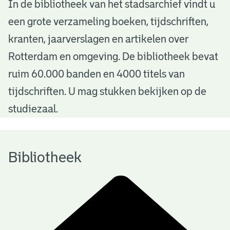
B
In de bibliotheek van het stadsarchief vindt u
een grote verzameling boeken, tijdschriften,
i
kranten, jaarverslagen en artikelen over
b
Rotterdam en omgeving. De bibliotheek bevat
l
ruim 60.000 banden en 4000 titels van
i
tijdschriften. U mag stukken bekijken op de
o
studiezaal.
t
h
Bibliotheek
e
e
k