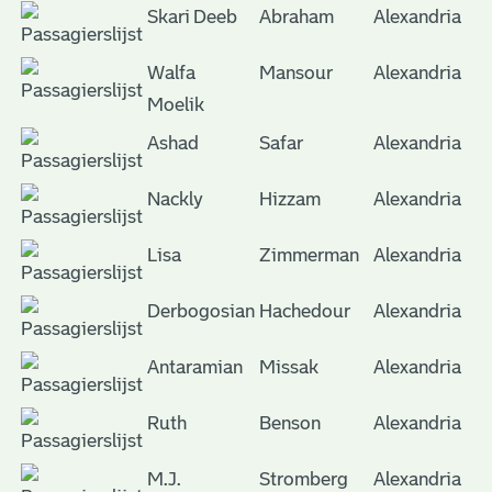
Skari Deeb
Abraham
Alexandria
Walfa
Mansour
Alexandria
Moelik
Ashad
Safar
Alexandria
Nackly
Hizzam
Alexandria
Lisa
Zimmerman
Alexandria
Derbogosian
Hachedour
Alexandria
Antaramian
Missak
Alexandria
Ruth
Benson
Alexandria
M.J.
Stromberg
Alexandria