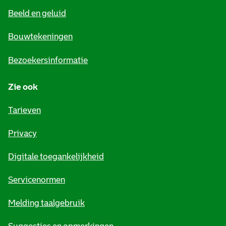
e
Beeld en geluid
n
e
Bouwtekeningen
i
Bezoekersinformatie
n
Zie ook
f
o
Tarieven
r
Privacy
m
Digitale toegankelijkheid
a
t
Servicenormen
i
Melding taalgebruik
e