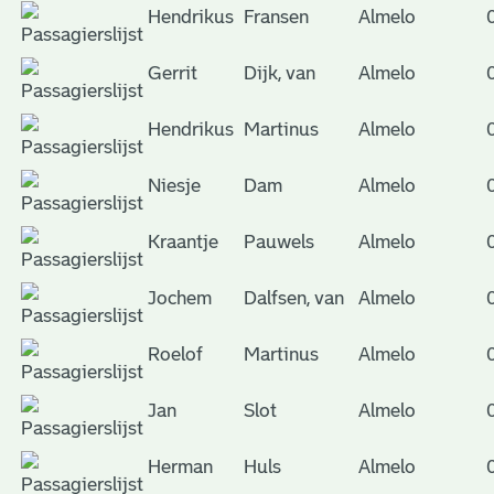
Hendrikus
Fransen
Almelo
Gerrit
Dijk, van
Almelo
Hendrikus
Martinus
Almelo
Niesje
Dam
Almelo
Kraantje
Pauwels
Almelo
Jochem
Dalfsen, van
Almelo
Roelof
Martinus
Almelo
Jan
Slot
Almelo
Herman
Huls
Almelo