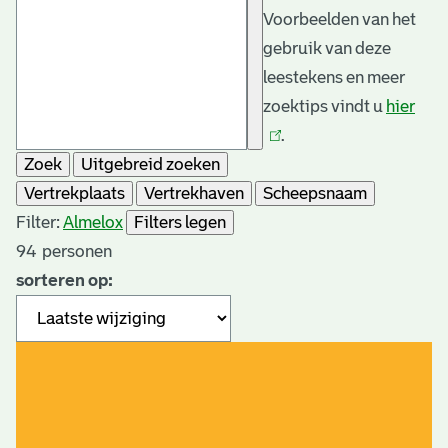
Voorbeelden van het
gebruik van deze
leestekens en meer
zoektips vindt u
hier
(link
.
is
Zoek
Uitgebreid zoeken
exte
Vertrekplaats
Vertrekhaven
Scheepsnaam
Filter:
Almelo
x
Filters legen
94
personen
sorteren op: