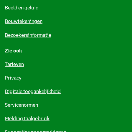
e
Beeld en geluid
n
e
Bouwtekeningen
i
Bezoekersinformatie
n
Zie ook
f
o
Tarieven
r
Privacy
m
Digitale toegankelijkheid
a
t
Servicenormen
i
Melding taalgebruik
e