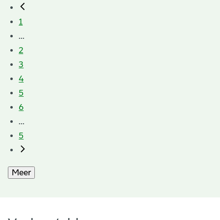
1
...
2
3
4
5
6
...
5
Meer