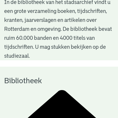
B
In de bibliotheek van het stadsarchief vindt u
een grote verzameling boeken, tijdschriften,
i
kranten, jaarverslagen en artikelen over
b
Rotterdam en omgeving. De bibliotheek bevat
l
ruim 60.000 banden en 4000 titels van
i
tijdschriften. U mag stukken bekijken op de
o
studiezaal.
t
h
Bibliotheek
e
e
k