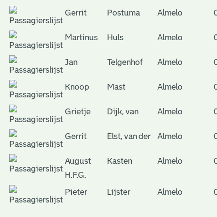
Gerrit
Postuma
Almelo
Martinus
Huls
Almelo
Jan
Telgenhof
Almelo
Knoop
Mast
Almelo
Grietje
Dijk, van
Almelo
Gerrit
Elst, van der
Almelo
August
Kasten
Almelo
H.F.G.
Pieter
Lijster
Almelo