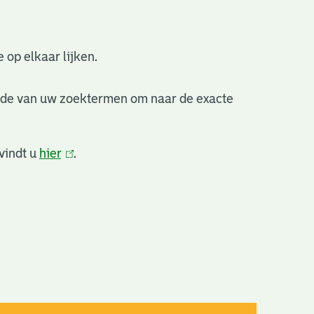
 op elkaar lijken.
nde van uw zoektermen om naar de exacte
vindt u
hier
(link
.
is
extern)