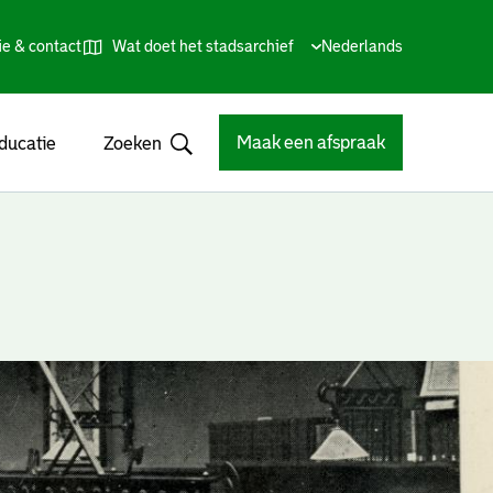
ie & contact
Wat doet het stadsarchief
Huidige
Nederlands
,
Talen
taal:
Kies
andere
taal
Maak een afspraak
ducatie
Zoeken
Open