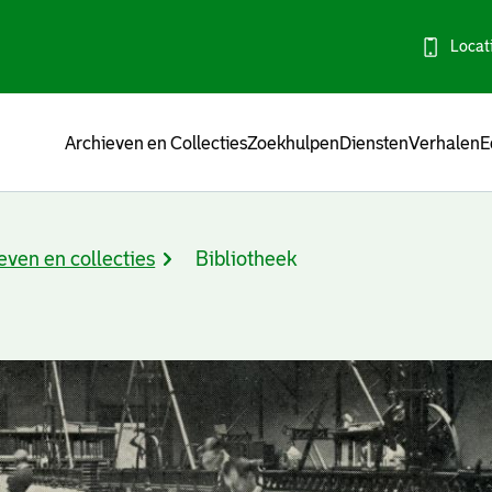
Locat
Menu
Archieven en Collecties
Zoekhulpen
Diensten
Verhalen
E
even en collecties
Bibliotheek