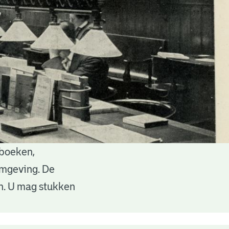
 boeken,
 omgeving. De
en. U mag stukken