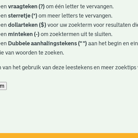
een
vraagteken (?)
om één letter te vervangen.
een
sterretje (*)
om meer letters te vervangen.
een
dollarteken ($)
voor uw zoekterm voor resultaten die
een
minteken (-)
om zoektermen uit te sluiten.
een
Dubbele aanhalingstekens (" ")
aan het begin en ei
ie van woorden te zoeken.
 van het gebruik van deze leestekens en meer zoektips 
am