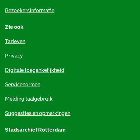
i
Bezoekersinformatie
n
Zie ook
f
o
Tarieven
r
Privacy
m
Digitale toegankelijkheid
a
t
Servicenormen
i
Melding taalgebruik
e
Suggesties en opmerkingen
Stadsarchief Rotterdam