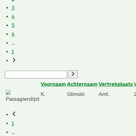
3
4
5
6
...
1
Voornaam
Achternaam
Vertrekplaats
K.
Glimski
Amt.
1
...