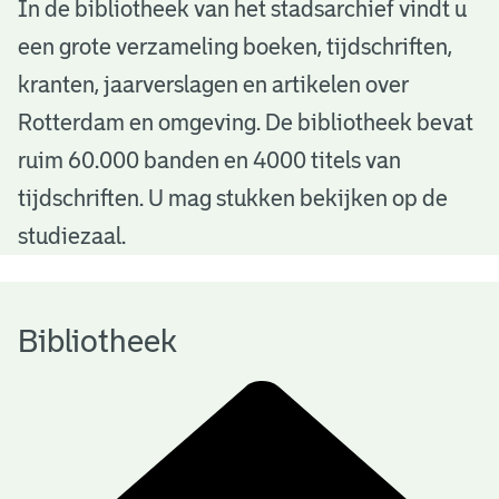
B
In de bibliotheek van het stadsarchief vindt u
een grote verzameling boeken, tijdschriften,
i
kranten, jaarverslagen en artikelen over
b
Rotterdam en omgeving. De bibliotheek bevat
l
ruim 60.000 banden en 4000 titels van
i
tijdschriften. U mag stukken bekijken op de
o
studiezaal.
t
h
Bibliotheek
e
e
k