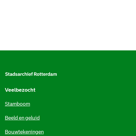
A
l
g
e
Veelbezocht
m
Stamboom
e
Beeld en geluid
n
e
Bouwtekeningen