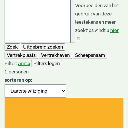
Voorbeelden van het
gebruik van deze
leestekens en meer
zoektips vindt u
hier
(link
.
is
Zoek
Uitgebreid zoeken
exte
Vertrekplaats
Vertrekhaven
Scheepsnaam
Filter:
Amt.
x
Filters legen
1
personen
sorteren op: