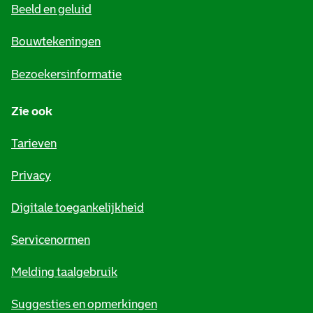
Beeld en geluid
n
e
Bouwtekeningen
i
Bezoekersinformatie
n
Zie ook
f
o
Tarieven
r
Privacy
m
Digitale toegankelijkheid
a
t
Servicenormen
i
Melding taalgebruik
e
Suggesties en opmerkingen