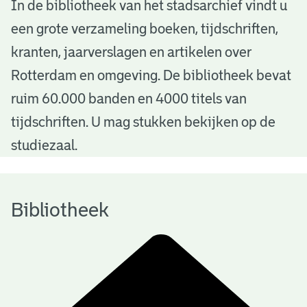
B
In de bibliotheek van het stadsarchief vindt u
een grote verzameling boeken, tijdschriften,
i
kranten, jaarverslagen en artikelen over
b
Rotterdam en omgeving. De bibliotheek bevat
l
ruim 60.000 banden en 4000 titels van
i
tijdschriften. U mag stukken bekijken op de
o
studiezaal.
t
h
Bibliotheek
e
e
k