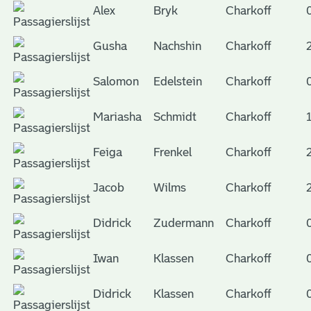
Alex
Bryk
Charkoff
Gusha
Nachshin
Charkoff
Salomon
Edelstein
Charkoff
Mariasha
Schmidt
Charkoff
Feiga
Frenkel
Charkoff
Jacob
Wilms
Charkoff
Didrick
Zudermann
Charkoff
Iwan
Klassen
Charkoff
Didrick
Klassen
Charkoff