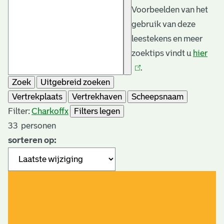
Voorbeelden van het
gebruik van deze
leestekens en meer
zoektips vindt u
hier
(link
.
is
Zoek
Uitgebreid zoeken
exte
Vertrekplaats
Vertrekhaven
Scheepsnaam
Filter:
Charkoff
x
Filters legen
33
personen
sorteren op: