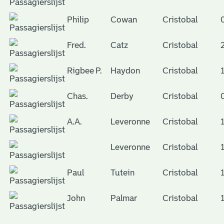
Philip
Cowan
Cristobal
Fred.
Catz
Cristobal
Rigbee P.
Haydon
Cristobal
Chas.
Derby
Cristobal
A.A.
Leveronne
Cristobal
Leveronne
Cristobal
Paul
Tutein
Cristobal
John
Palmar
Cristobal