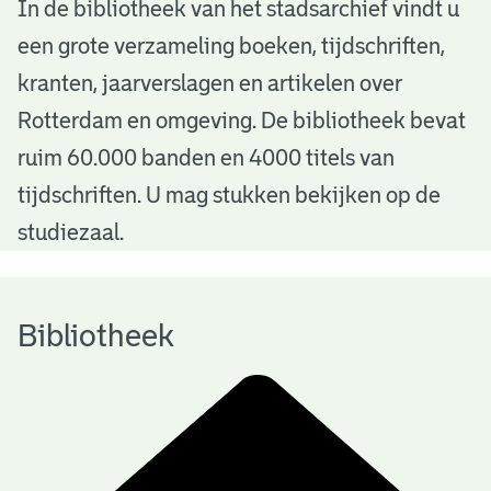
B
In de bibliotheek van het stadsarchief vindt u
een grote verzameling boeken, tijdschriften,
i
kranten, jaarverslagen en artikelen over
b
Rotterdam en omgeving. De bibliotheek bevat
l
ruim 60.000 banden en 4000 titels van
i
tijdschriften. U mag stukken bekijken op de
o
studiezaal.
t
h
Bibliotheek
e
e
k