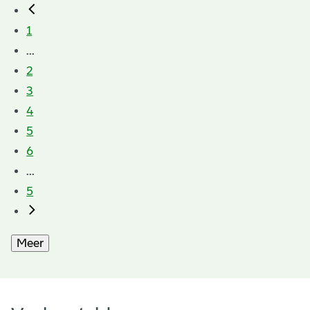
1
...
2
3
4
5
6
...
5
Meer