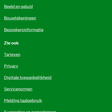
e
Beeld en geluid
n
e
Bouwtekeningen
i
Bezoekersinformatie
n
Zie ook
f
o
Tarieven
r
Privacy
m
Digitale toegankelijkheid
a
t
Servicenormen
i
Melding taalgebruik
e