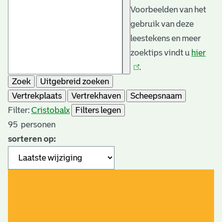
Voorbeelden van het
gebruik van deze
leestekens en meer
zoektips vindt u
hier
(link
.
is
Zoek
Uitgebreid zoeken
exte
Vertrekplaats
Vertrekhaven
Scheepsnaam
Filter:
Cristobal
x
Filters legen
95
personen
sorteren op: