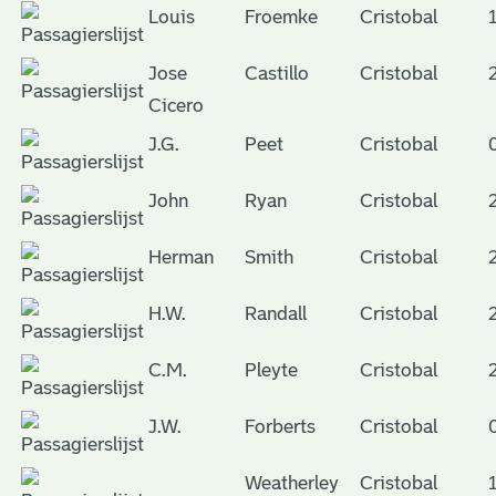
Louis
Froemke
Cristobal
Jose
Castillo
Cristobal
Cicero
J.G.
Peet
Cristobal
John
Ryan
Cristobal
Herman
Smith
Cristobal
H.W.
Randall
Cristobal
C.M.
Pleyte
Cristobal
J.W.
Forberts
Cristobal
Weatherley
Cristobal