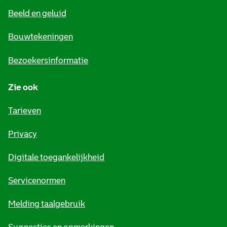
e
Beeld en geluid
n
e
Bouwtekeningen
i
Bezoekersinformatie
n
Zie ook
f
o
Tarieven
r
Privacy
m
Digitale toegankelijkheid
a
t
Servicenormen
i
Melding taalgebruik
e