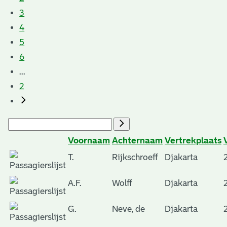
3
4
5
6
...
2
Voornaam
Achternaam
Vertrekplaats
T.
Rijkschroeff
Djakarta
A.F.
Wolff
Djakarta
G.
Neve, de
Djakarta