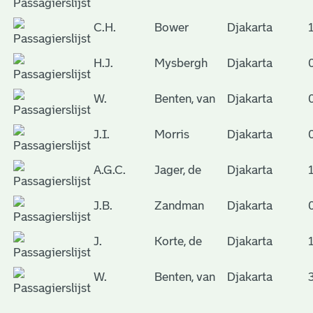
C.H.
Bower
Djakarta
H.J.
Mysbergh
Djakarta
W.
Benten, van
Djakarta
J.I.
Morris
Djakarta
A.G.C.
Jager, de
Djakarta
J.B.
Zandman
Djakarta
J.
Korte, de
Djakarta
W.
Benten, van
Djakarta