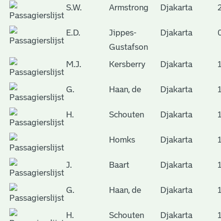
S.W.
Armstrong
Djakarta
E.D.
Jippes-
Djakarta
Gustafson
M.J.
Kersberry
Djakarta
G.
Haan, de
Djakarta
H.
Schouten
Djakarta
Homks
Djakarta
J.
Baart
Djakarta
G.
Haan, de
Djakarta
H.
Schouten
Djakarta