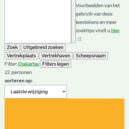
Voorbeelden van het
gebruik van deze
leestekens en meer
zoektips vindt u
hier
(link
.
is
Zoek
Uitgebreid zoeken
exte
Vertrekplaats
Vertrekhaven
Scheepsnaam
Filter:
Djakarta
x
Filters legen
22
personen
sorteren op: