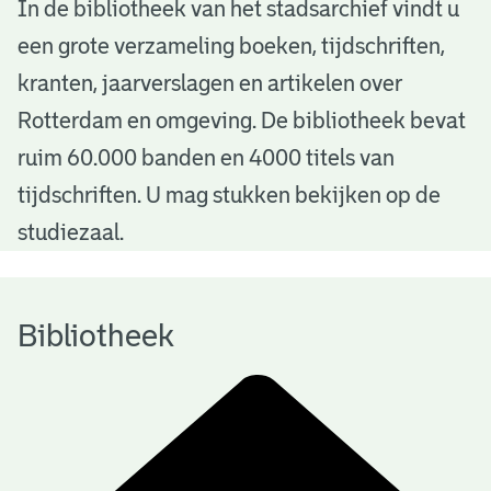
B
In de bibliotheek van het stadsarchief vindt u
een grote verzameling boeken, tijdschriften,
i
kranten, jaarverslagen en artikelen over
b
Rotterdam en omgeving. De bibliotheek bevat
l
ruim 60.000 banden en 4000 titels van
i
tijdschriften. U mag stukken bekijken op de
o
studiezaal.
t
h
Bibliotheek
e
e
k