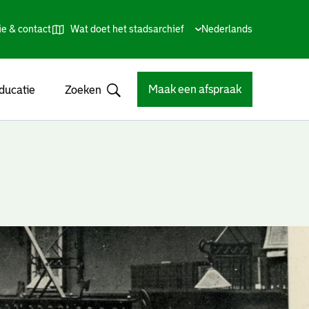
ie & contact
Wat doet het stadsarchief
Huidige
Nederlands
,
Talen
taal:
Kies
andere
taal
Maak een afspraak
ducatie
Zoeken
Open