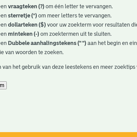
een
vraagteken (?)
om één letter te vervangen.
een
sterretje (*)
om meer letters te vervangen.
een
dollarteken ($)
voor uw zoekterm voor resultaten die
een
minteken (-)
om zoektermen uit te sluiten.
een
Dubbele aanhalingstekens (" ")
aan het begin en ei
ie van woorden te zoeken.
 van het gebruik van deze leestekens en meer zoektips 
am