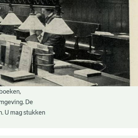
 boeken,
 omgeving. De
en. U mag stukken