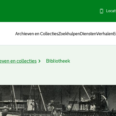
Locat
Menu
Archieven en Collecties
Zoekhulpen
Diensten
Verhalen
E
even en collecties
Bibliotheek