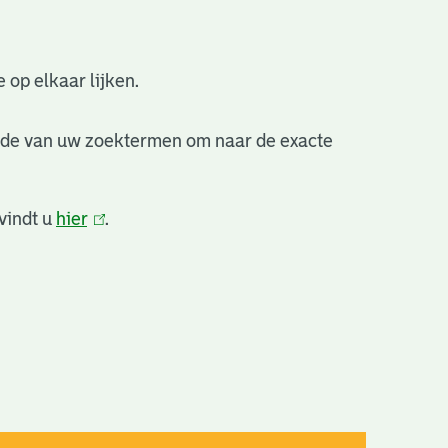
 op elkaar lijken.
nde van uw zoektermen om naar de exacte
vindt u
hier
(link
.
is
extern)