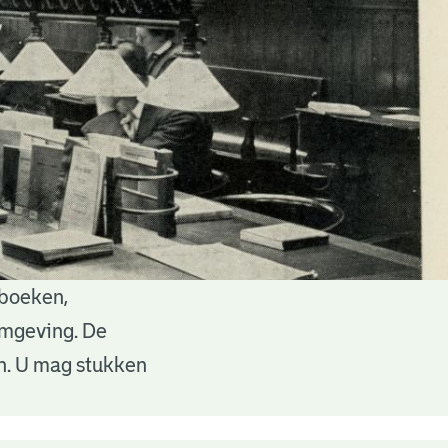
 boeken,
 omgeving. De
en. U mag stukken