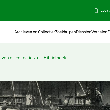
Locat
Menu
Archieven en Collecties
Zoekhulpen
Diensten
Verhalen
E
even en collecties
Bibliotheek