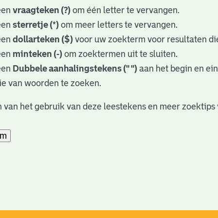
een
vraagteken (?)
om één letter te vervangen.
een
sterretje (*)
om meer letters te vervangen.
een
dollarteken ($)
voor uw zoekterm voor resultaten die
een
minteken (-)
om zoektermen uit te sluiten.
een
Dubbele aanhalingstekens (" ")
aan het begin en ei
ie van woorden te zoeken.
 van het gebruik van deze leestekens en meer zoektips 
am