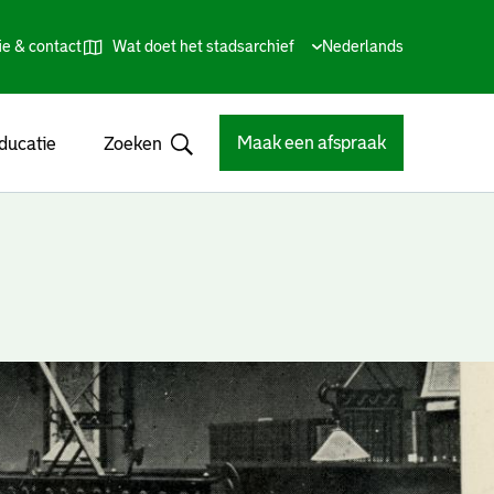
ie & contact
Wat doet het stadsarchief
Huidige
Nederlands
,
Talen
taal:
Kies
andere
taal
Maak een afspraak
ducatie
Zoeken
Open