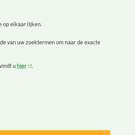
 op elkaar lijken.
nde van uw zoektermen om naar de exacte
vindt u
hier
(link
.
is
extern)