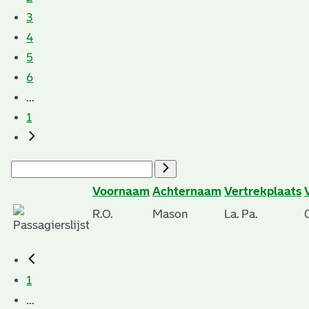
3
4
5
6
...
1
Voornaam
Achternaam
Vertrekplaats
R.O.
Mason
La. Pa.
1
...