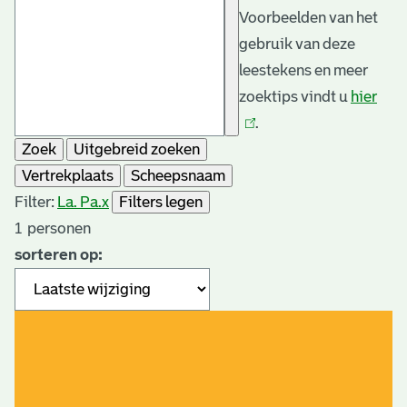
Voorbeelden van het
gebruik van deze
leestekens en meer
zoektips vindt u
hier
(link
.
is
Zoek
Uitgebreid zoeken
exte
Vertrekplaats
Scheepsnaam
Filter:
La. Pa.
x
Filters legen
1
personen
sorteren op: