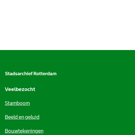
A
l
g
e
Veelbezocht
m
Stamboom
e
Beeld en geluid
n
e
Bouwtekeningen