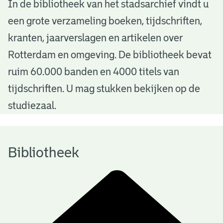
B
In de bibliotheek van het stadsarchief vindt u
een grote verzameling boeken, tijdschriften,
i
kranten, jaarverslagen en artikelen over
b
Rotterdam en omgeving. De bibliotheek bevat
l
ruim 60.000 banden en 4000 titels van
i
tijdschriften. U mag stukken bekijken op de
o
studiezaal.
t
h
Bibliotheek
e
e
k