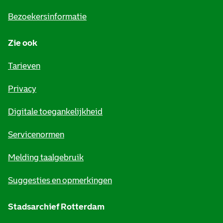
i
Bezoekersinformatie
n
Zie ook
f
o
Tarieven
r
Privacy
m
Digitale toegankelijkheid
a
t
Servicenormen
i
Melding taalgebruik
e
Suggesties en opmerkingen
Stadsarchief Rotterdam