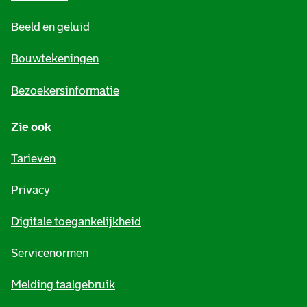
e
Beeld en geluid
n
e
Bouwtekeningen
i
Bezoekersinformatie
n
Zie ook
f
o
Tarieven
r
Privacy
m
Digitale toegankelijkheid
a
t
Servicenormen
i
Melding taalgebruik
e