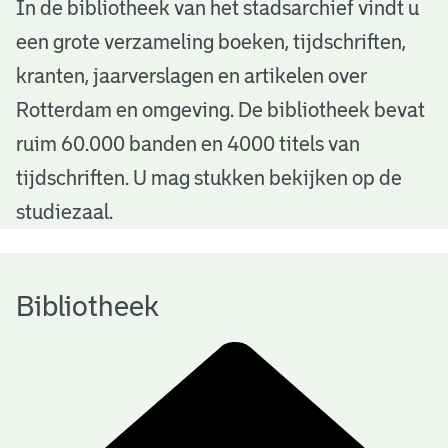
B
In de bibliotheek van het stadsarchief vindt u
een grote verzameling boeken, tijdschriften,
i
kranten, jaarverslagen en artikelen over
b
Rotterdam en omgeving. De bibliotheek bevat
l
ruim 60.000 banden en 4000 titels van
i
tijdschriften. U mag stukken bekijken op de
o
studiezaal.
t
h
Bibliotheek
e
e
k