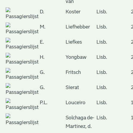
van
D.
Koster
Lisb.
M.
Liefhebber
Lisb.
E.
Liefkes
Lisb.
H.
Yongbaw
Lisb.
G.
Fritsch
Lisb.
G.
Sierat
Lisb.
P.L.
Louceiro
Lisb.
Solchaga de-
Lisb.
Martinez, d.