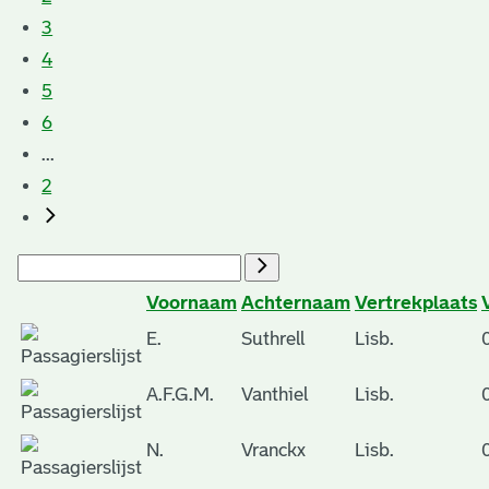
3
4
5
6
...
2
Voornaam
Achternaam
Vertrekplaats
E.
Suthrell
Lisb.
A.F.G.M.
Vanthiel
Lisb.
N.
Vranckx
Lisb.