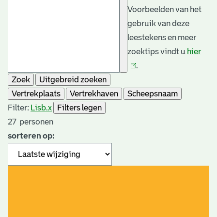
Voorbeelden van het
gebruik van deze
leestekens en meer
zoektips vindt u
hier
(link
.
is
Zoek
Uitgebreid zoeken
exte
Vertrekplaats
Vertrekhaven
Scheepsnaam
Filter:
Lisb.
x
Filters legen
27
personen
sorteren op: