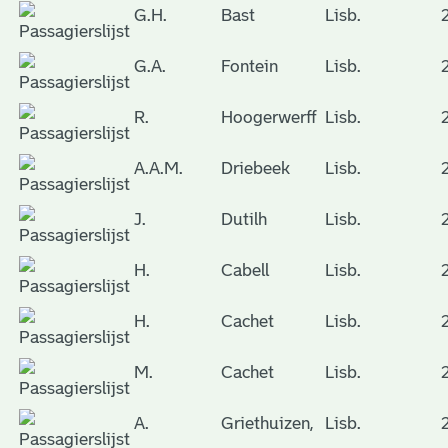
G.H.
Bast
Lisb.
G.A.
Fontein
Lisb.
R.
Hoogerwerff
Lisb.
A.A.M.
Driebeek
Lisb.
J.
Dutilh
Lisb.
H.
Cabell
Lisb.
H.
Cachet
Lisb.
M.
Cachet
Lisb.
A.
Griethuizen,
Lisb.