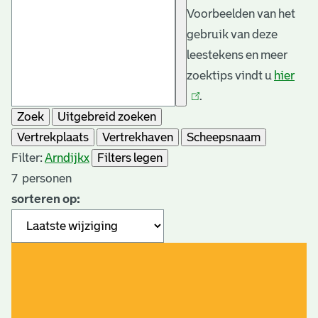
Voorbeelden van het
gebruik van deze
leestekens en meer
zoektips vindt u
hier
(link
.
is
Zoek
Uitgebreid zoeken
exte
Vertrekplaats
Vertrekhaven
Scheepsnaam
Filter:
Arndijk
x
Filters legen
7
personen
sorteren op: