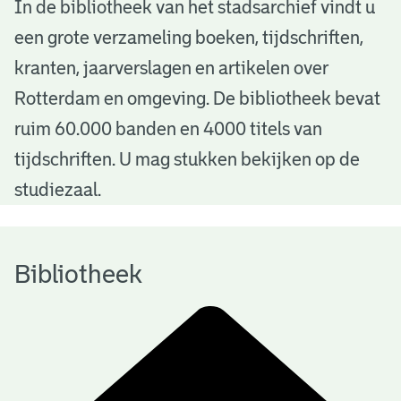
B
In de bibliotheek van het stadsarchief vindt u
een grote verzameling boeken, tijdschriften,
i
kranten, jaarverslagen en artikelen over
b
Rotterdam en omgeving. De bibliotheek bevat
l
ruim 60.000 banden en 4000 titels van
i
tijdschriften. U mag stukken bekijken op de
o
studiezaal.
t
h
Bibliotheek
e
e
k