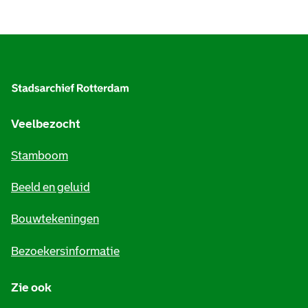
A
l
g
e
Veelbezocht
m
Stamboom
e
Beeld en geluid
n
e
Bouwtekeningen
i
Bezoekersinformatie
n
Zie ook
f