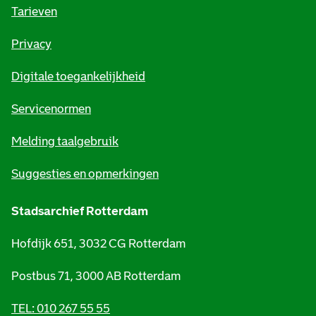
o
Tarieven
r
Privacy
m
Digitale toegankelijkheid
a
t
Servicenormen
i
Melding taalgebruik
e
Suggesties en opmerkingen
Stadsarchief Rotterdam
Hofdijk 651, 3032 CG Rotterdam
Postbus 71, 3000 AB Rotterdam
TEL: 010 267 55 55