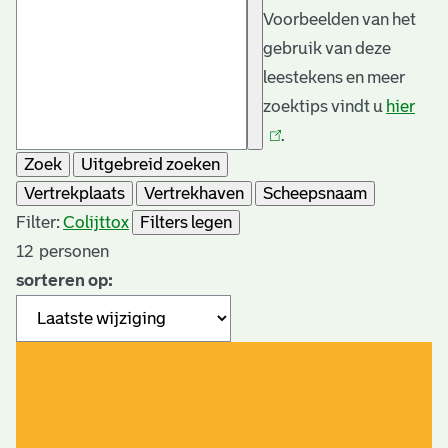
Voorbeelden van het
gebruik van deze
leestekens en meer
zoektips vindt u
hier
(link
.
is
Zoek
Uitgebreid zoeken
exte
Vertrekplaats
Vertrekhaven
Scheepsnaam
Filter:
Colijtto
x
Filters legen
12
personen
sorteren op: