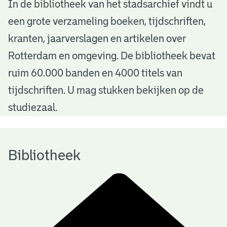
B
In de bibliotheek van het stadsarchief vindt u
een grote verzameling boeken, tijdschriften,
i
kranten, jaarverslagen en artikelen over
b
Rotterdam en omgeving. De bibliotheek bevat
l
ruim 60.000 banden en 4000 titels van
i
tijdschriften. U mag stukken bekijken op de
o
studiezaal.
t
h
Bibliotheek
e
e
k