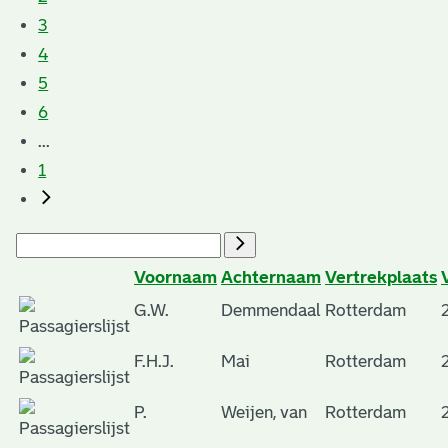
3
4
5
6
...
1
Voornaam
Achternaam
Vertrekplaats
G.W.
Demmendaal
Rotterdam
F.H.J.
Mai
Rotterdam
P.
Weijen, van
Rotterdam