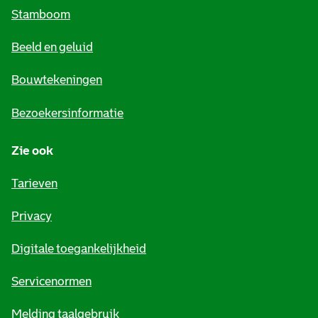
m
Stamboom
e
Beeld en geluid
n
e
Bouwtekeningen
i
Bezoekersinformatie
n
Zie ook
f
o
Tarieven
r
Privacy
m
Digitale toegankelijkheid
a
t
Servicenormen
i
Melding taalgebruik