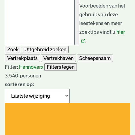
Voorbeelden van het
gebruik van deze
leestekens en meer
zoektips vindt u
hier
(link
.
is
Zoek
Uitgebreid zoeken
exte
Vertrekplaats
Vertrekhaven
Scheepsnaam
Filter:
Hannover
x
Filters legen
3.540
personen
sorteren op: