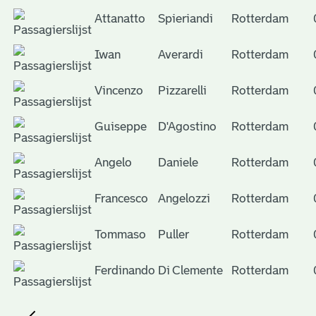
Attanatto
Spieriandi
Rotterdam
Iwan
Averardi
Rotterdam
Vincenzo
Pizzarelli
Rotterdam
Guiseppe
D'Agostino
Rotterdam
Angelo
Daniele
Rotterdam
Francesco
Angelozzi
Rotterdam
Tommaso
Puller
Rotterdam
Ferdinando
Di Clemente
Rotterdam