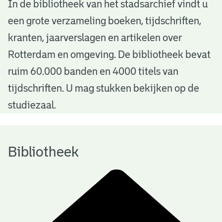
B
In de bibliotheek van het stadsarchief vindt u
een grote verzameling boeken, tijdschriften,
i
kranten, jaarverslagen en artikelen over
b
Rotterdam en omgeving. De bibliotheek bevat
l
ruim 60.000 banden en 4000 titels van
i
tijdschriften. U mag stukken bekijken op de
o
studiezaal.
t
h
Bibliotheek
e
e
k