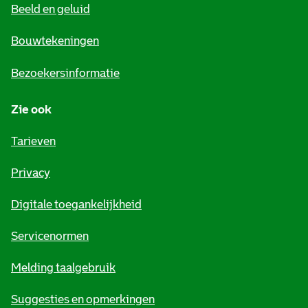
Beeld en geluid
n
e
Bouwtekeningen
i
Bezoekersinformatie
n
Zie ook
f
o
Tarieven
r
Privacy
m
Digitale toegankelijkheid
a
t
Servicenormen
i
Melding taalgebruik
e
Suggesties en opmerkingen