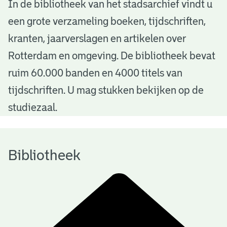
B
In de bibliotheek van het stadsarchief vindt u
een grote verzameling boeken, tijdschriften,
i
kranten, jaarverslagen en artikelen over
b
Rotterdam en omgeving. De bibliotheek bevat
l
ruim 60.000 banden en 4000 titels van
i
tijdschriften. U mag stukken bekijken op de
o
studiezaal.
t
h
Bibliotheek
e
e
k