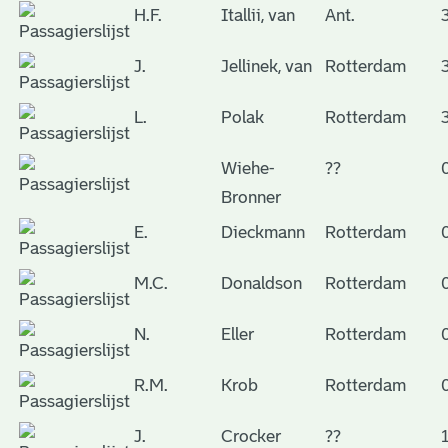
H.F.
Itallii, van
Ant.
J.
Jellinek, van
Rotterdam
L.
Polak
Rotterdam
Wiehe-
??
Bronner
E.
Dieckmann
Rotterdam
M.C.
Donaldson
Rotterdam
N.
Eller
Rotterdam
R.M.
Krob
Rotterdam
J.
Crocker
??