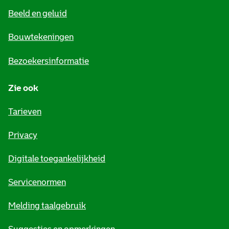
e
Beeld en geluid
n
e
Bouwtekeningen
i
Bezoekersinformatie
n
Zie ook
f
o
Tarieven
r
Privacy
m
Digitale toegankelijkheid
a
t
Servicenormen
i
Melding taalgebruik
e