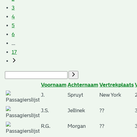
3
4
5
6
...
17
Voornaam
Achternaam
Vertrekplaats
J.
Spruyt
New York
J.S.
Jellinek
??
R.G.
Morgan
??