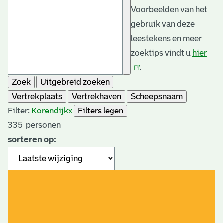
Voorbeelden van het
gebruik van deze
leestekens en meer
zoektips vindt u
hier
(link
.
is
Zoek
Uitgebreid zoeken
exte
Vertrekplaats
Vertrekhaven
Scheepsnaam
Filter:
Korendijk
x
Filters legen
335
personen
sorteren op: