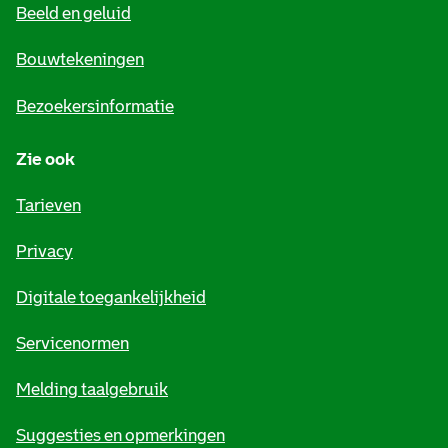
Beeld en geluid
n
e
Bouwtekeningen
i
Bezoekersinformatie
n
Zie ook
f
o
Tarieven
r
Privacy
m
Digitale toegankelijkheid
a
t
Servicenormen
i
Melding taalgebruik
e
Suggesties en opmerkingen