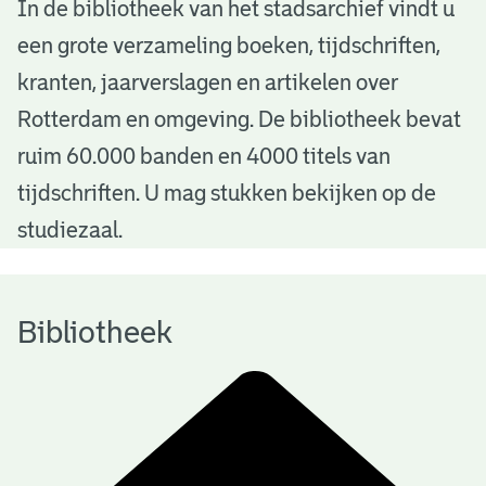
B
In de bibliotheek van het stadsarchief vindt u
een grote verzameling boeken, tijdschriften,
i
kranten, jaarverslagen en artikelen over
b
Rotterdam en omgeving. De bibliotheek bevat
l
ruim 60.000 banden en 4000 titels van
i
tijdschriften. U mag stukken bekijken op de
o
studiezaal.
t
h
Bibliotheek
e
e
k