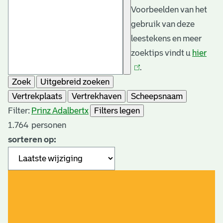
Voorbeelden van het
gebruik van deze
leestekens en meer
zoektips vindt u
hier
(link
.
is
Zoek
Uitgebreid zoeken
exte
Vertrekplaats
Vertrekhaven
Scheepsnaam
Filter:
Prinz Adalbert
x
Filters legen
1.764
personen
sorteren op: