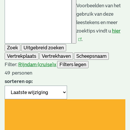
Voorbeelden van het
gebruik van deze
leestekens en meer
zoektips vindt u
hier
(link
.
is
Zoek
Uitgebreid zoeken
exte
Vertrekplaats
Vertrekhaven
Scheepsnaam
Filter:
Rijndam (cruise)
x
Filters legen
49
personen
sorteren op: