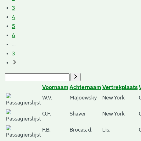
3
4
5
6
...
3
Voornaam
Achternaam
Vertrekplaats
W.V.
Majoewsky
New York
O.F.
Shaver
New York
F.B.
Brocas, d.
Lis.