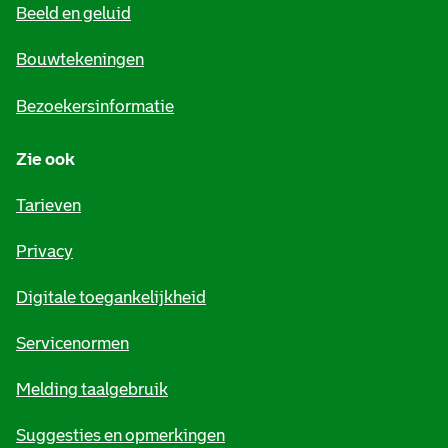
Beeld en geluid
n
e
Bouwtekeningen
i
Bezoekersinformatie
n
Zie ook
f
o
Tarieven
r
Privacy
m
Digitale toegankelijkheid
a
t
Servicenormen
i
Melding taalgebruik
e
Suggesties en opmerkingen