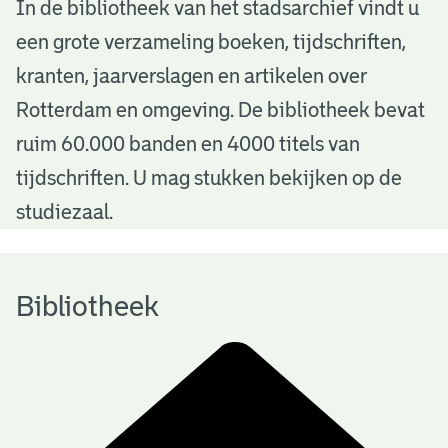
B
In de bibliotheek van het stadsarchief vindt u
een grote verzameling boeken, tijdschriften,
i
kranten, jaarverslagen en artikelen over
b
Rotterdam en omgeving. De bibliotheek bevat
l
ruim 60.000 banden en 4000 titels van
i
tijdschriften. U mag stukken bekijken op de
o
studiezaal.
t
h
Bibliotheek
e
e
k