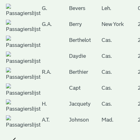
G.
Bevers
Leh.
G.A.
Berry
New York
Berthelot
Cas.
Daydie
Cas.
R.A.
Berthier
Cas.
Capt
Cas.
H.
Jacquety
Cas.
A.T.
Johnson
Mad.