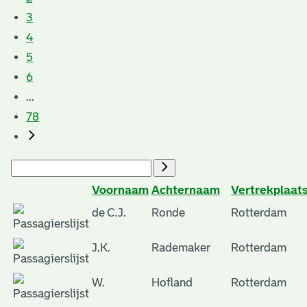
3
4
5
6
...
78
Voornaam
Achternaam
Vertrekplaat
de C.J.
Ronde
Rotterdam
J.K.
Rademaker
Rotterdam
W.
Hofland
Rotterdam