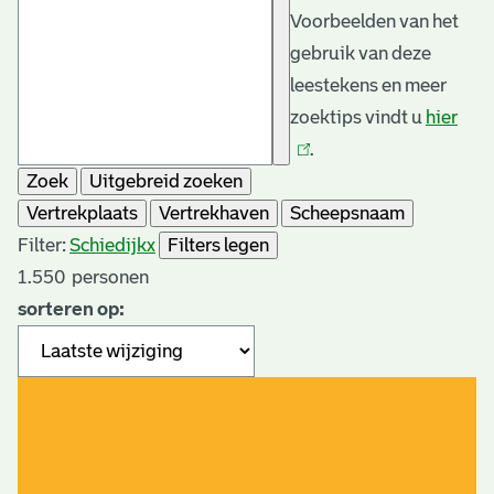
Voorbeelden van het
gebruik van deze
leestekens en meer
zoektips vindt u
hier
(link
.
is
Zoek
Uitgebreid zoeken
exte
Vertrekplaats
Vertrekhaven
Scheepsnaam
Filter:
Schiedijk
x
Filters legen
1.550
personen
sorteren op: