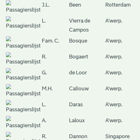
J.L.
Been
Rotterdam
L.
Vierra de
A'werp.
Campos
Fam. C.
Bosque
A'werp.
R.
Bogaert
A'werp.
G.
de Loor
A'werp.
M.H.
Caliouw
A'werp.
L.
Daras
A'werp.
A.
Laloux
A'werp.
R.
Dannon
Singapore