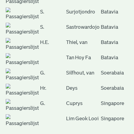
S.
Surjotjondro
Batavia
S.
Sastrowardojo
Batavia
H.E.
Thiel, van
Batavia
Tan Hoy Fa
Batavia
G.
Silfhout, van
Soerabaia
Hr.
Deys
Soerabaia
G.
Cuprys
Singapore
Lim Geok Looi
Singapore