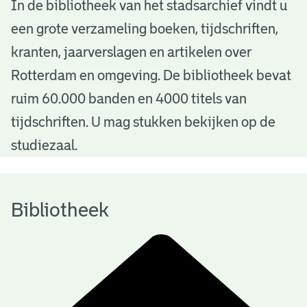
B
In de bibliotheek van het stadsarchief vindt u
een grote verzameling boeken, tijdschriften,
i
kranten, jaarverslagen en artikelen over
b
Rotterdam en omgeving. De bibliotheek bevat
l
ruim 60.000 banden en 4000 titels van
i
tijdschriften. U mag stukken bekijken op de
o
studiezaal.
t
h
Bibliotheek
e
e
k