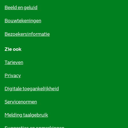
e
Beeld en geluid
n
e
Bouwtekeningen
i
Bezoekersinformatie
n
Zie ook
f
o
Tarieven
r
Privacy
m
Digitale toegankelijkheid
a
t
Servicenormen
i
Melding taalgebruik
e