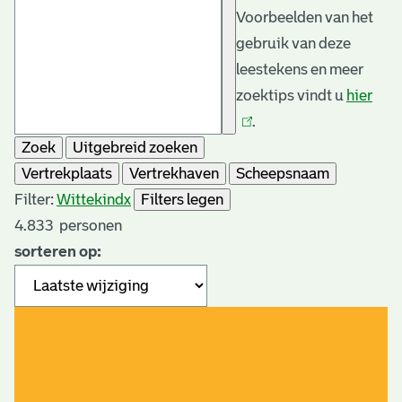
Voorbeelden van het
gebruik van deze
leestekens en meer
zoektips vindt u
hier
(link
.
is
Zoek
Uitgebreid zoeken
exte
Vertrekplaats
Vertrekhaven
Scheepsnaam
Filter:
Wittekind
x
Filters legen
4.833
personen
sorteren op: