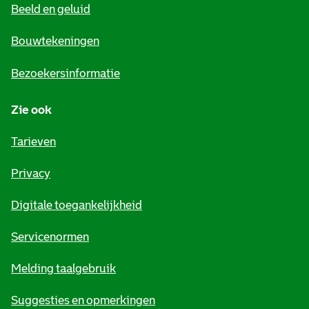
Beeld en geluid
n
e
Bouwtekeningen
i
Bezoekersinformatie
n
Zie ook
f
o
Tarieven
r
Privacy
m
Digitale toegankelijkheid
a
t
Servicenormen
i
Melding taalgebruik
e
Suggesties en opmerkingen