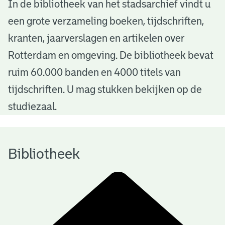
B
In de bibliotheek van het stadsarchief vindt u
een grote verzameling boeken, tijdschriften,
i
kranten, jaarverslagen en artikelen over
b
Rotterdam en omgeving. De bibliotheek bevat
l
ruim 60.000 banden en 4000 titels van
i
tijdschriften. U mag stukken bekijken op de
o
studiezaal.
t
h
Bibliotheek
e
e
k