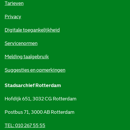
o
Tarieven
r
Privacy
m
Digitale toegankelijkheid
a
t
Servicenormen
i
Melding taalgebruik
e
Suggesties en opmerkingen
Stadsarchief Rotterdam
Hofdijk 651, 3032 CG Rotterdam
Postbus 71, 3000 AB Rotterdam
TEL: 010 267 55 55