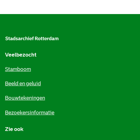
A
l
g
e
Veelbezocht
m
Stamboom
e
Beeld en geluid
n
e
Bouwtekeningen
i
Bezoekersinformatie
n
Zie ook
f