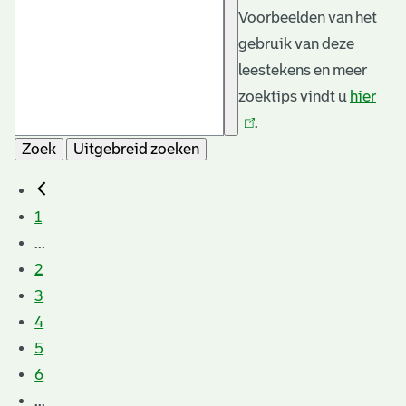
Voorbeelden van het
gebruik van deze
leestekens en meer
zoektips vindt u
hier
(link
.
is
Zoek
Uitgebreid zoeken
exte
1
...
2
3
4
5
6
...