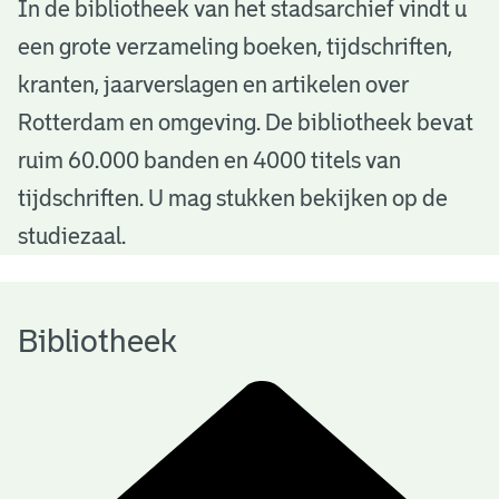
B
In de bibliotheek van het stadsarchief vindt u
een grote verzameling boeken, tijdschriften,
i
kranten, jaarverslagen en artikelen over
b
Rotterdam en omgeving. De bibliotheek bevat
l
ruim 60.000 banden en 4000 titels van
i
tijdschriften. U mag stukken bekijken op de
o
studiezaal.
t
h
Bibliotheek
e
e
k